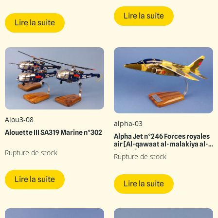
Lire la suite
Lire la suite
Alou3-08
alpha-03
Alouette III SA319 Marine n°302
Alpha Jet n°246 Forces royales
air [Al-qawaat al-malakiya al-
Rupture de stock
jawiya]
Rupture de stock
Lire la suite
Lire la suite