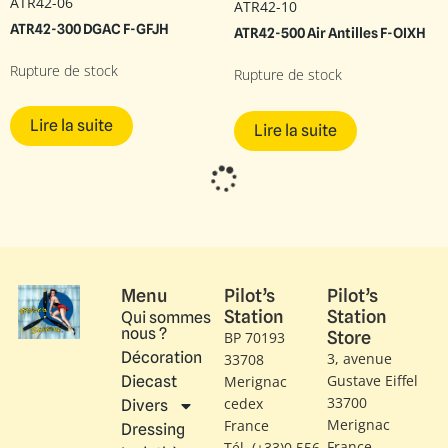
ATR42-06
ATR42-10
ATR42-300 DGAC F-GFJH
ATR42-500 Air Antilles F-OIXH
Rupture de stock
Rupture de stock
Lire la suite
Lire la suite
Menu
Pilot’s
Pilot’s
Station
Station
Qui sommes
nous ?
Store
BP 70193
Décoration
3, avenue
33708
Gustave Eiffel​
Diecast
Merignac
33700
cedex
Divers
Merignac
France
Dressing
France
Tél. (+33)0 556