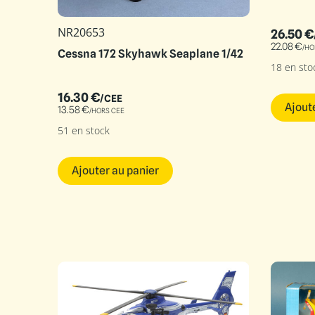
NR20653
26.50
€
22.08
€
/HO
Cessna 172 Skyhawk Seaplane 1/42
18 en sto
16.30
€
/CEE
Ajout
13.58
€
/HORS CEE
51 en stock
Ajouter au panier