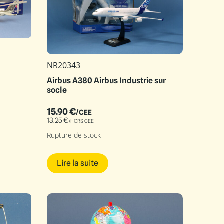
NR20343
Airbus A380 Airbus Industrie sur
socle
15.90
€
/CEE
13.25
€
/HORS CEE
Rupture de stock
Lire la suite