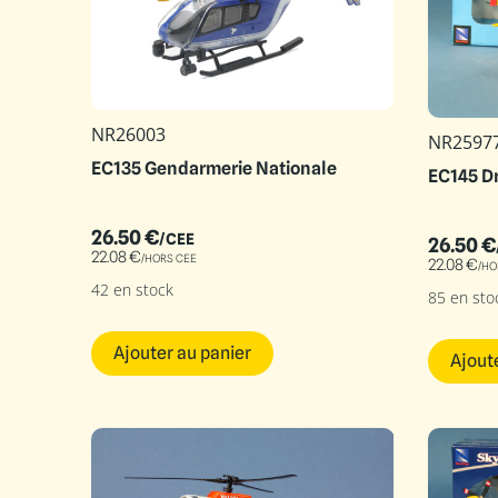
NR26003
NR2597
EC135 Gendarmerie Nationale
EC145 Dr
26.50
€
/CEE
26.50
€
22.08
€
/HORS CEE
22.08
€
/HO
42 en stock
85 en sto
Ajouter au panier
Ajout