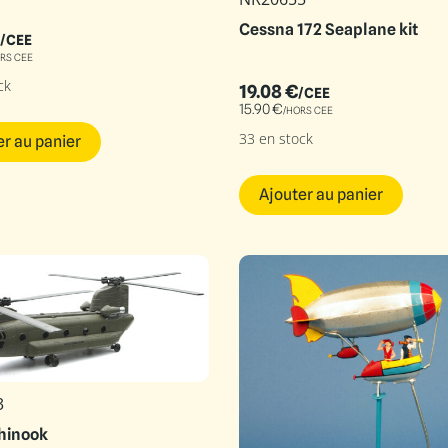
Cessna 172 Seaplane kit
/CEE
RS CEE
ck
19.08
€
/CEE
15.90
€
/HORS CEE
33 en stock
er au panier
Ajouter au panier
3
hinook