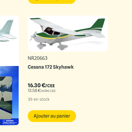
NR20663
Cessna 172 Skyhawk
16.30
€
/CEE
13.58
€
/HORS CEE
39 en stock
Ajouter au panier