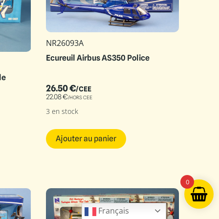
NR26093A
Ecureuil Airbus AS350 Police
le
26.50
€
/CEE
22.08
€
/HORS CEE
3 en stock
Ajouter au panier
0
Français