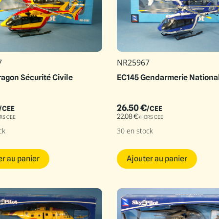
7
NR25967
agon Sécurité Civile
EC145 Gendarmerie Nationa
26.50
€
/CEE
/CEE
22.08
€
RS CEE
/HORS CEE
ck
30 en stock
er au panier
Ajouter au panier