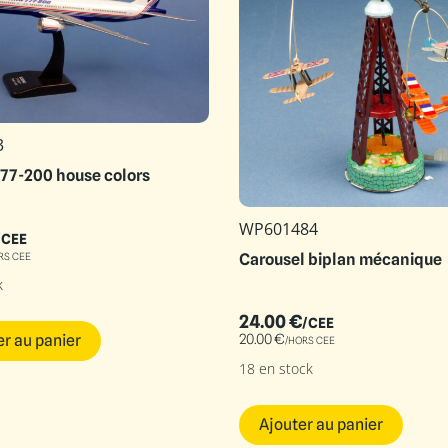
3
77-200 house colors
WP601484
/CEE
RS CEE
Carousel biplan mécanique
k
24.00
€
/CEE
er au panier
20.00
€
/HORS CEE
18 en stock
Ajouter au panier