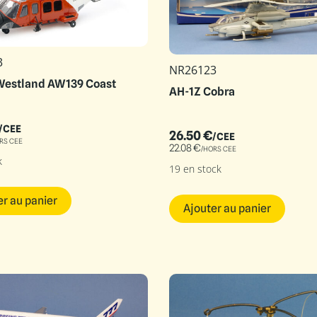
3
NR26123
Westland AW139 Coast
AH-1Z Cobra
/CEE
26.50
€
/CEE
RS CEE
22.08
€
/HORS CEE
k
19 en stock
er au panier
Ajouter au panier