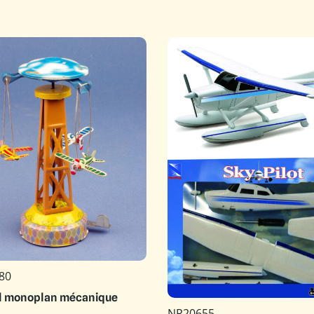
80
l monoplan mécanique
NR20655