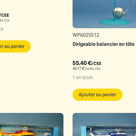
/CEE
RS CEE
ck
WP6025512
Dirigeable balancier en tôle
er au panier
55.40
€
/CEE
46.17
€
/HORS CEE
1 en stock
Ajouter au panier