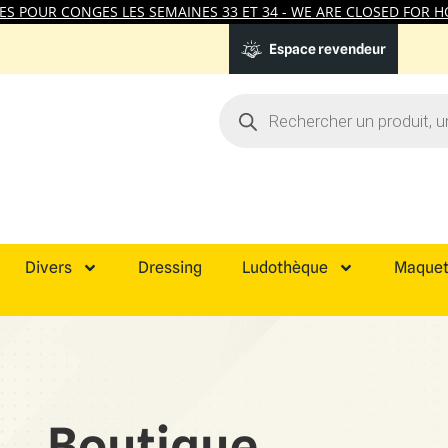
 POUR CONGES LES SEMAINES 33 ET 34 - WE ARE CLOSED FOR HO
Espace revendeur
Divers
Dressing
Ludothèque
Maquet
Boutique