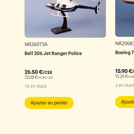
NR2068
NR26073A
Boeing 7
Bell 206 Jet Ranger Police
15.90
€
26.50
€
/CEE
13.25
€
/HO
22.08
€
/HORS CEE
2 en stoc
16 en stock
Ajout
Ajouter au panier