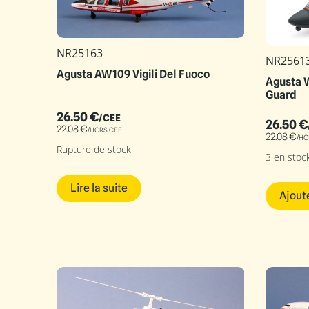
NR25163
NR2561
Agusta AW109 Vigili Del Fuoco
Agusta 
Guard
26.50
€
/CEE
26.50
€
22.08
€
/HORS CEE
22.08
€
/HO
Rupture de stock
3 en stoc
Lire la suite
Ajout