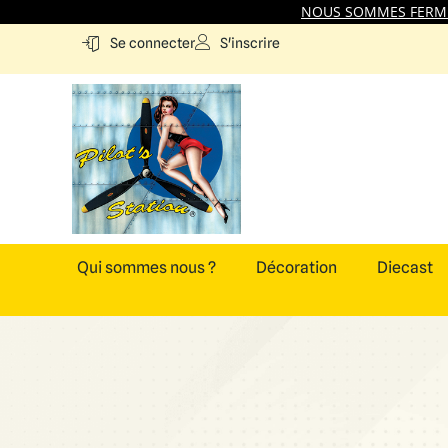
NOUS SOMMES FERMES
S'inscrire
Se connecter
Qui sommes nous ?
Décoration
Diecast