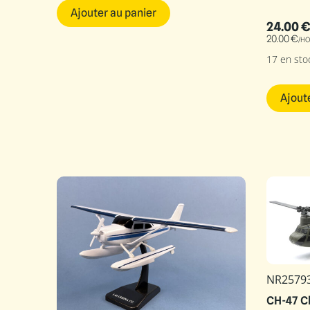
Ajouter au panier
24.00
€
20.00
€
/HO
17 en sto
Ajout
NR2579
CH-47 C