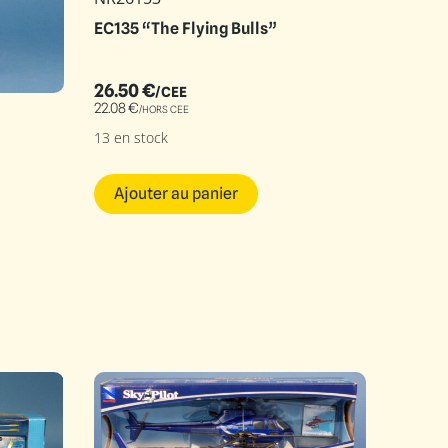
EC135 “The Flying Bulls”
26.50
€
/CEE
22.08
€
/HORS CEE
13 en stock
Ajouter au panier