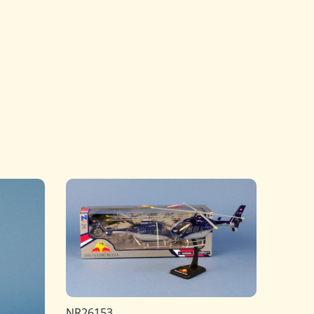
NR26153