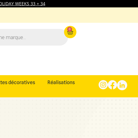
LIDAY WEEKS 33 + 34
0
tes décoratives
Réalisations