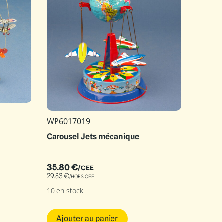
WP6017019
Carousel Jets mécanique
35.80
€
/CEE
29.83
€
/HORS CEE
10 en stock
Ajouter au panier