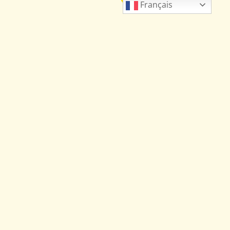
Français
CC051-001
Collier et pendentif Nickel CEE
Cessna 150/172
CC051-005
31.00
€
/CEE
Collier et pendentif Nickel CEE
25.83
€
/HORS CEE
Airbus A350
4 en stock
31.00
€
/CEE
25.83
€
/HORS CEE