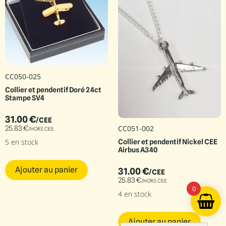
CC050-025
Collier et pendentif Doré 24ct
Stampe SV4
31.00
€
/CEE
CC051-002
25.83
€
/HORS CEE
5 en stock
Collier et pendentif Nickel CEE
Airbus A340
Ajouter au panier
31.00
€
/CEE
25.83
€
/HORS CEE
0
4 en stock
Ajouter au panier