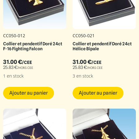
CC050-012
CC050-021
Collier et pendentif Doré 24ct
Collier et pendentif Doré 24ct
F-16 Fighting Falcon
Hélice Bipale
31.00
€
31.00
€
/CEE
/CEE
25.83
€
25.83
€
/HORS CEE
/HORS CEE
1 en stock
3 en stock
Ajouter au panier
Ajouter au panier