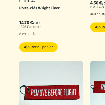
CC010-47
4.50
€
/
3.75
€
/HOR
Porte-clés Wright Flyer
468 en st
14.70
€
/CEE
Ajout
12.25
€
/HORS CEE
8 en stock
Ajouter au panier