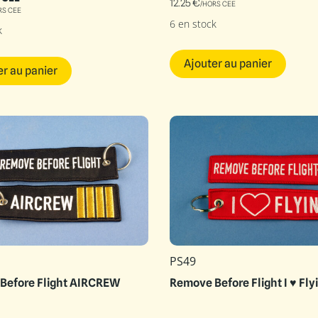
12.25
€
/HORS CEE
RS CEE
6 en stock
k
Ajouter au panier
er au panier
PS49
Before Flight AIRCREW
Remove Before Flight I ♥ Fly