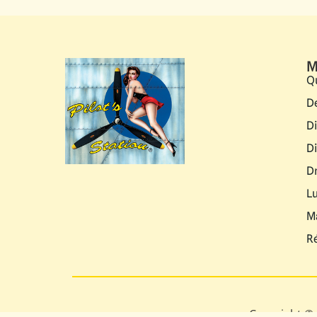
TC9085
Sous-verres Classic Instruments (set
6pcs)
TC9099
33.80
€
/CEE
28.17
€
/HORS CEE
Sous-ve
(Set 4pc
46 en stock
29.70
€
Ajouter au panier
24.75
€
/HO
35 en sto
Ajout