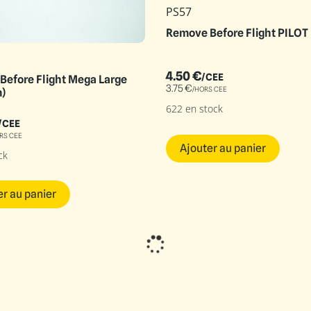
PS57
Remove Before Flight PILOT
4.50
€
/CEE
efore Flight Mega Large
3.75
€
/HORS CEE
)
622 en stock
/CEE
RS CEE
Ajouter au panier
ck
er au panier