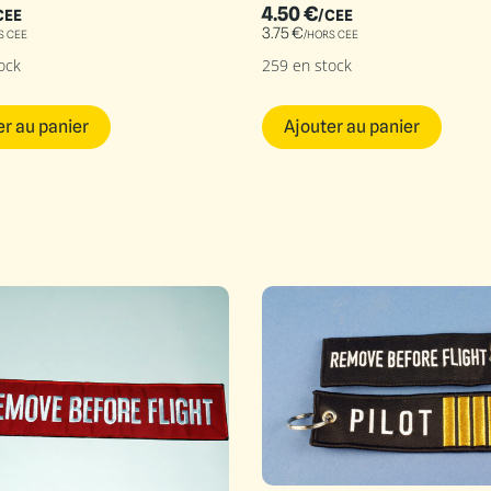
4.50
€
CEE
/CEE
3.75
€
S CEE
/HORS CEE
ock
259 en stock
er au panier
Ajouter au panier