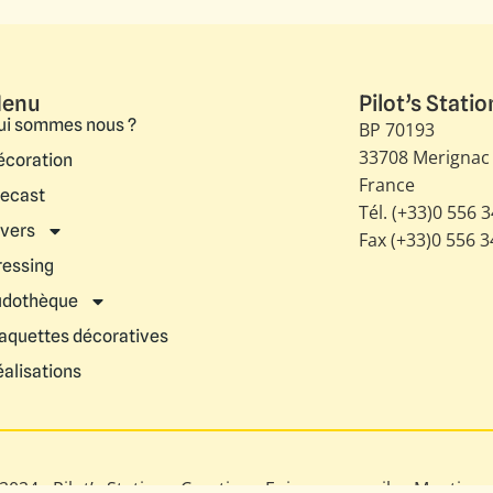
TC9075
rres Instruments Moderne
s)
Sous-verres Instruments T-
Classique (set 4pcs)
/CEE
29.70
€
RS CEE
/CEE
24.75
€
/HORS CEE
ck
19 en stock
er au panier
Ajouter au panier