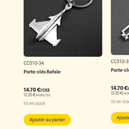
CC010-3
CC010-34
Porte-cl
Porte-clés Rafale
14.70
€
14.70
€
/CEE
12.25
€
/HO
12.25
€
/HORS CEE
10 en sto
53 en stock
Ajout
Ajouter au panier