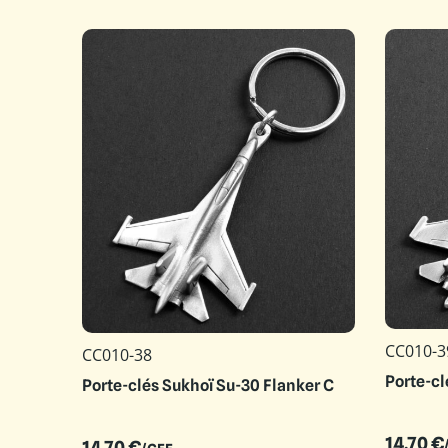
CC010-3
CC010-38
Porte-cl
Porte-clés Sukhoï Su-30 Flanker C
14.70
€
14.70
€