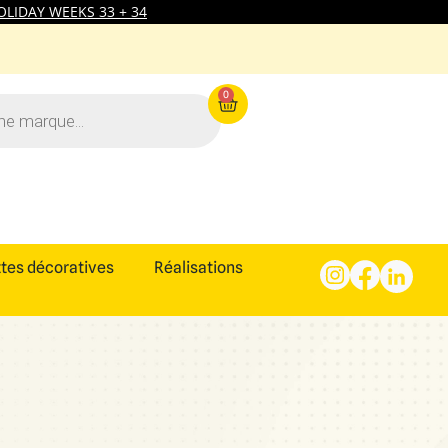
LIDAY WEEKS 33 + 34
0
tes décoratives
Réalisations