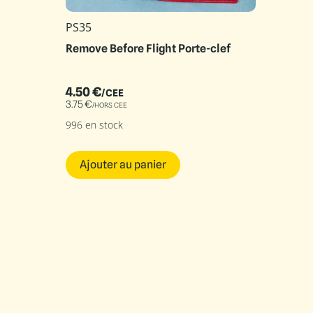
PS35
Remove Before Flight Porte-clef
4.50
€
/CEE
3.75
€
/HORS CEE
996 en stock
Ajouter au panier