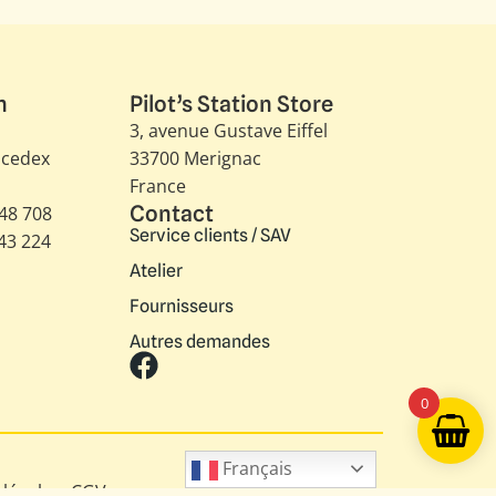
TC9010
Sous-verres Instruments T-
Classique (Set 4pcs)
29.70
€
/CEE
24.75
€
/HORS CEE
29 en stock
0
Ajouter au panier
Français