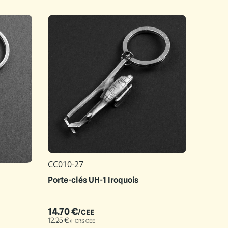
CC010-27
Porte-clés UH-1 Iroquois
14.70
€
/CEE
12.25
€
/HORS CEE