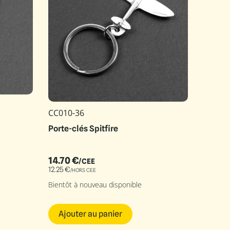
CC010-36
Porte-clés Spitfire
14.70
€
/CEE
12.25
€
/HORS CEE
Bientôt à nouveau disponible
Ajouter au panier