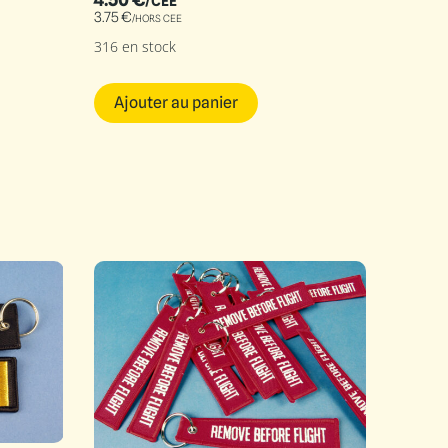
/CEE
3.75
€
/HORS CEE
316 en stock
Ajouter au panier