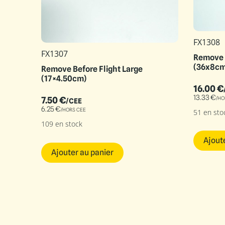
FX1308
FX1307
Remove B
(36x8cm
Remove Before Flight Large
(17×4.50cm)
16.00
€
13.33
€
/HO
7.50
€
/CEE
6.25
€
/HORS CEE
51 en sto
109 en stock
Ajout
Ajouter au panier