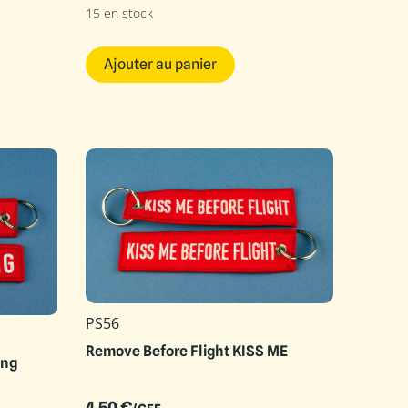
15 en stock
Ajouter au panier
PS56
Remove Before Flight KISS ME
ing
4.50
€