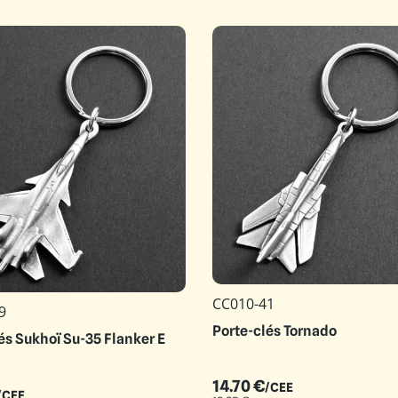
CC010-41
9
Porte-clés Tornado
és Sukhoï Su-35 Flanker E
14.70
€
/CEE
/CEE