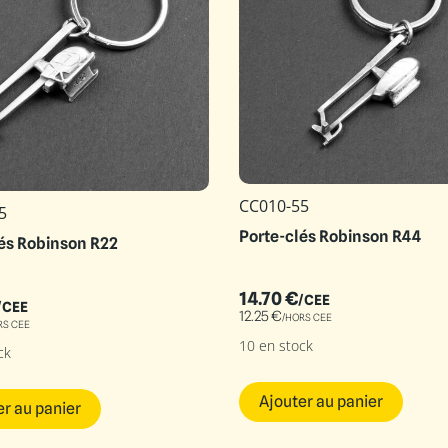
CC010-55
5
Porte-clés Robinson R44
és Robinson R22
14.70
€
/CEE
/CEE
12.25
€
/HORS CEE
RS CEE
10 en stock
ck
Ajouter au panier
er au panier