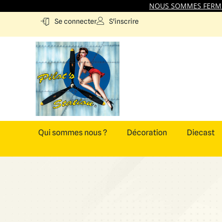
NOUS SOMMES FERMES
S'inscrire
Se connecter
Qui sommes nous ?
Décoration
Diecast