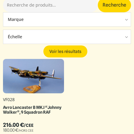
Recherche
Marque
Échelle
Voir les résultats
VF028
Avro Lancaster B MK.I “Johnny
Walker”, 9 Squadron RAF
216.00
€
/CEE
180.00
€
/HORS CEE