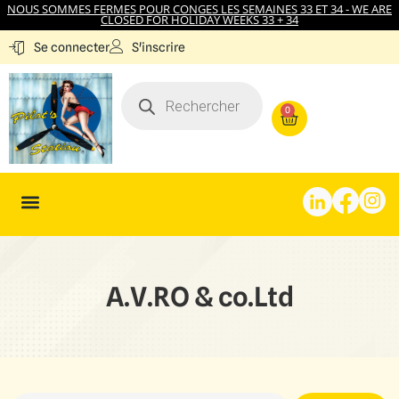
NOUS SOMMES FERMES POUR CONGES LES SEMAINES 33 ET 34 - WE ARE
CLOSED FOR HOLIDAY WEEKS 33 + 34
S'inscrire
Se connecter
0
A.V.RO & co.Ltd