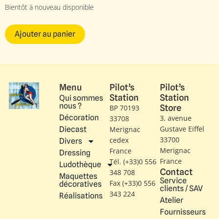
Bientôt à nouveau disponible
Ajouter au panier
Menu
Pilot’s
Pilot’s
Station
Station
Qui sommes
nous ?
Store
BP 70193
Décoration
3, avenue
33708
Gustave Eiffel​
Diecast
Merignac
33700
cedex
Divers
Merignac
France
Dressing
France
Tél. (+33)0 556
Ludothèque
Contact
348 708
Maquettes
Service
Fax (+33)0 556
décoratives
clients / SAV
343 224
Réalisations
Atelier
Fournisseurs