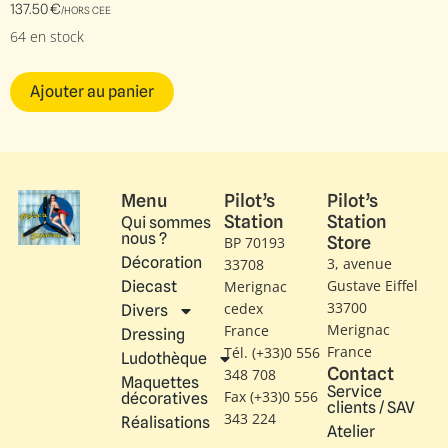
137.50
€
/HORS CEE
64 en stock
Ajouter au panier
Menu
Pilot’s
Pilot’s
Station
Station
Qui sommes
nous ?
Store
BP 70193
Décoration
3, avenue
33708
Gustave Eiffel​
Diecast
Merignac
33700
cedex
Divers
Merignac
France
Dressing
France
Tél. (+33)0 556
Ludothèque
Contact
348 708
Maquettes
Service
Fax (+33)0 556
décoratives
clients / SAV
343 224
Réalisations
Atelier