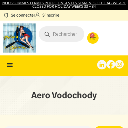
NOUS SOMMES FERMES POUR CONGES LES SEMAINES 33 ET 34 - WE ARE
CLOSED FOR HOLIDAY WEEKS 33 + 34
S'inscrire
Se connecter
0
Aero Vodochody