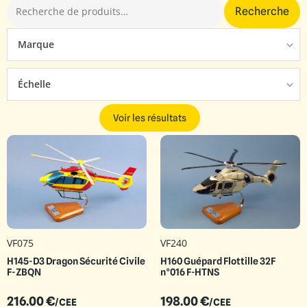
Recherche
Marque
Échelle
Voir les résultats
VF075
VF240
H145-D3 Dragon Sécurité Civile
H160 Guépard Flottille 32F
F-ZBQN
n°016 F-HTNS
216.00
€
198.00
€
/CEE
/CEE