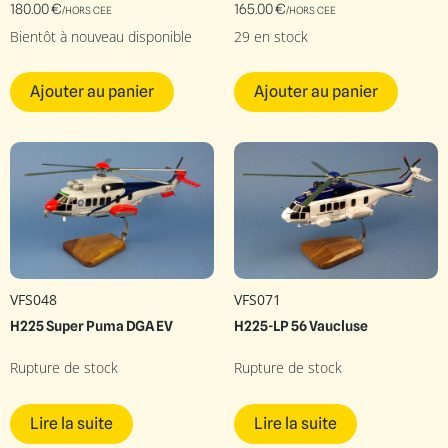
180.00
€
165.00
€
/HORS CEE
/HORS CEE
Bientôt à nouveau disponible
29 en stock
Ajouter au panier
Ajouter au panier
VFS048
VFS071
H225 Super Puma DGA EV
H225-LP 56 Vaucluse
Rupture de stock
Rupture de stock
Lire la suite
Lire la suite