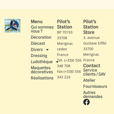
Menu
Pilot’s
Pilot’s
Station
Station
Qui sommes
nous ?
Store
BP 70193
Décoration
3, avenue
33708
Gustave Eiffel​
Diecast
Merignac
33700
cedex
Divers
Merignac
France
Dressing
France
Tél. (+33)0 556
Ludothèque
Contact
348 708
Maquettes
Service
Fax (+33)0 556
décoratives
clients / SAV
343 224
Réalisations
Atelier
Fournisseurs
Autres
demandes