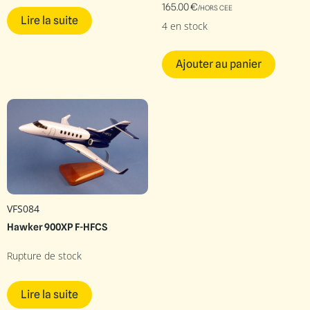
165.00
€
/HORS CEE
Lire la suite
4 en stock
Ajouter au panier
VFS084
Hawker 900XP F-HFCS
Rupture de stock
Lire la suite