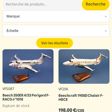
Recherche
Marque
Échelle
Voir les résultats
VFS087
VF206
Beech 350ER 4/33 Perigord F-
Beechcraft 1900D Chalair F-
RACG n°1018
HBCE
Rupture de stock
198.00
€
/CEE