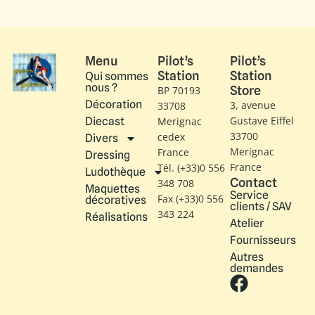
Menu
Pilot’s
Pilot’s
Station
Station
Qui sommes
nous ?
Store
BP 70193
Décoration
3, avenue
33708
Gustave Eiffel​
Diecast
Merignac
33700
cedex
Divers
Merignac
France
Dressing
France
Tél. (+33)0 556
Ludothèque
Contact
348 708
Maquettes
Service
Fax (+33)0 556
décoratives
clients / SAV
343 224
Réalisations
Atelier
Fournisseurs
Autres
demandes