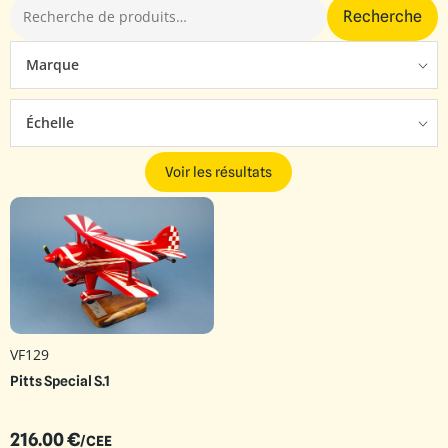
Recherche
Marque
Échelle
Voir les résultats
VF129
Pitts Special S.1
216.00
€
/CEE