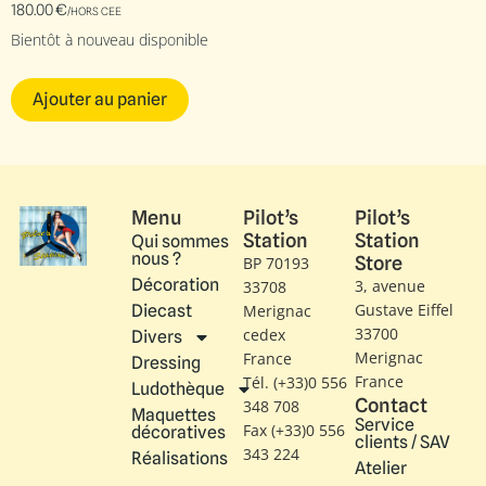
180.00
€
/HORS CEE
Bientôt à nouveau disponible
Ajouter au panier
Menu
Pilot’s
Pilot’s
Station
Station
Qui sommes
nous ?
Store
BP 70193
Décoration
3, avenue
33708
Gustave Eiffel​
Diecast
Merignac
33700
cedex
Divers
Merignac
France
Dressing
France
Tél. (+33)0 556
Ludothèque
Contact
348 708
Maquettes
Service
Fax (+33)0 556
décoratives
clients / SAV
343 224
Réalisations
Atelier