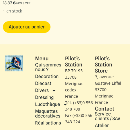
18.83
€
/HORS CEE
1 en stock
Ajouter au panier
Menu
Pilot’s
Pilot’s
Station
Station
Qui sommes
nous ?
Store
BP 70193
Décoration
3, avenue
33708
Gustave Eiffel​
Diecast
Merignac
33700
cedex
Divers
Merignac
France
Dressing
France
Tél. (+33)0 556
Ludothèque
Contact
348 708
Maquettes
Service
Fax (+33)0 556
décoratives
clients / SAV
343 224
Réalisations
Atelier