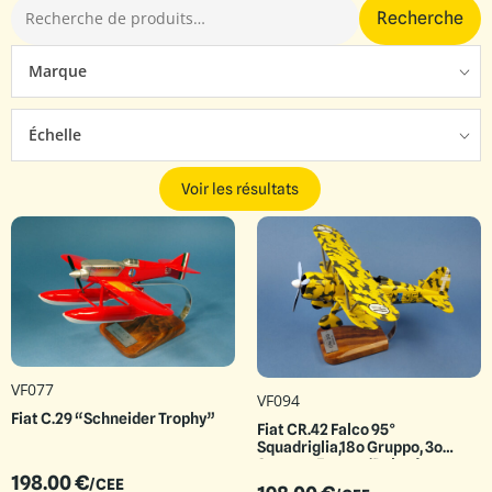
Recherche
Marque
Échelle
Voir les résultats
VF077
VF094
Fiat C.29 “Schneider Trophy”
Fiat CR.42 Falco 95°
Squadriglia,18o Gruppo, 3o
Stormo, Franco ‘Robur’
198.00
€
Bordoni-Bisleri
/CEE