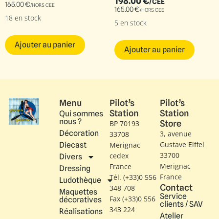
198.00
€
/CEE
165.00
€
/HORS CEE
165.00
€
/HORS CEE
18 en stock
5 en stock
Ajouter au panier
Ajouter au panier
Menu
Pilot’s
Pilot’s
Station
Station
Qui sommes
nous ?
Store
BP 70193
Décoration
3, avenue
33708
Gustave Eiffel​
Diecast
Merignac
33700
cedex
Divers
Merignac
France
Dressing
France
Tél. (+33)0 556
Ludothèque
Contact
348 708
Maquettes
Service
Fax (+33)0 556
décoratives
clients / SAV
343 224
Réalisations
Atelier