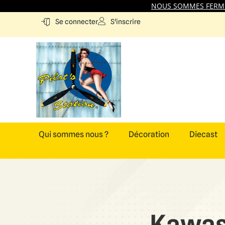
NOUS SOMMES FERMES
S'inscrire
Se connecter
Qui sommes nous ?
Décoration
Diecast
Kawas