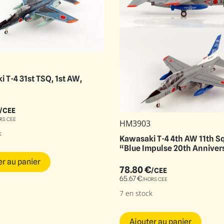
 T-4 31st TSQ, 1st AW,
/CEE
RS CEE
HM3903
k
Kawasaki T-4 4th AW 11th S
“Blue Impulse 20th Anniver
Special Paint”, JASDF Mat
er au panier
AB 2016,
78.80
€
/CEE
65.67
€
/HORS CEE
7 en stock
Ajouter au panier