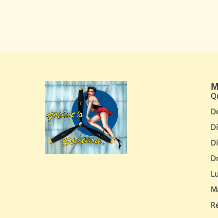
M
Q
D
D
D
D
L
M
R