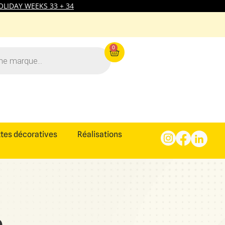
LIDAY WEEKS 33 + 34
0
tes décoratives
Réalisations
e