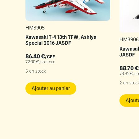
HM3905
Kawasaki T-4 13th TFW, Ashiya
HM3906
Special 2016 JASDF
Kawasaki
JASDF
86.40
€
/CEE
72.00
€
/HORS CEE
88.70
€
5 en stock
73.92
€
/HO
2 en stoc
Ajouter au panier
Ajout