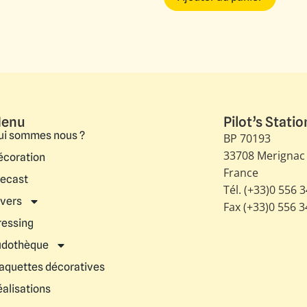
enu
Pilot’s Statio
ui sommes nous ?
BP 70193
33708 Merignac
écoration
France
iecast
Tél. (+33)0 556 
ivers
Fax (+33)0 556 
ressing
udothèque
aquettes décoratives
éalisations