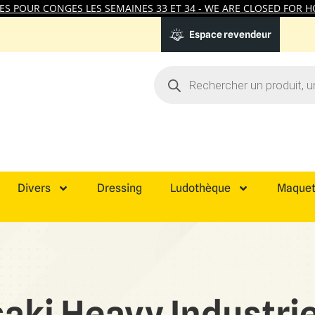
 POUR CONGES LES SEMAINES 33 ET 34 - WE ARE CLOSED FOR HO
Espace revendeur
Divers
Dressing
Ludothèque
Maquet
aki Heavy Industri