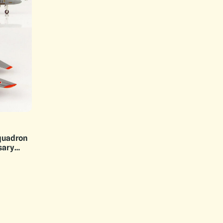
quadron
sary
sushima