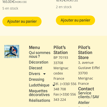
16.92
€
/HORS CEE
165.00
€
/HORS CEE
2 en stock
5 en stock
Ajouter au panier
Ajouter au panier
Menu
Pilot’s
Pilot’s
Station
Station
Qui sommes
nous ?
Store
BP 70193
Décoration
3, avenue
33708
Gustave Eiffel​
Diecast
Merignac
33700
cedex
Divers
Merignac
France
Dressing
France
Tél. (+33)0 556
Ludothèque
Contact
348 708
Maquettes
Service
Fax (+33)0 556
décoratives
clients / SAV
343 224
Réalisations
Atelier