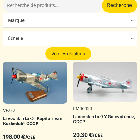
Recherche
Marque
Échelle
Voir les résultats
EM36333
VF282
Lavochkin La-7 Y.Golovatchev,
Lavochkin La-5 “Kapitan Ivan
CCCP
Kozhedub” CCCP
20.30
€
/CEE
198.00
€
/CEE