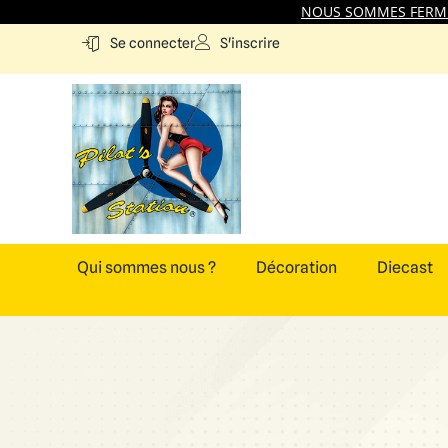
NOUS SOMMES FERMES
S'inscrire
Se connecter
Qui sommes nous ?
Décoration
Diecast