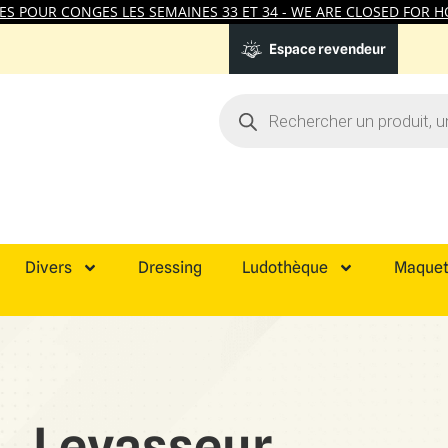
 POUR CONGES LES SEMAINES 33 ET 34 - WE ARE CLOSED FOR HO
Espace revendeur
Divers
Dressing
Ludothèque
Maquet
Levasseur