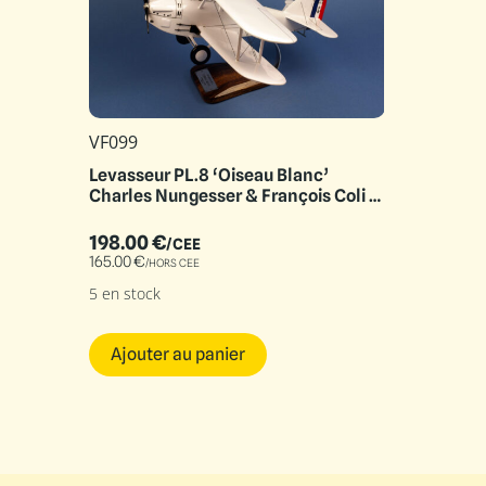
VF099
Levasseur PL.8 ‘Oiseau Blanc’
Charles Nungesser & François Coli 8
Mai 1927
198.00
€
/CEE
165.00
€
/HORS CEE
5 en stock
Ajouter au panier