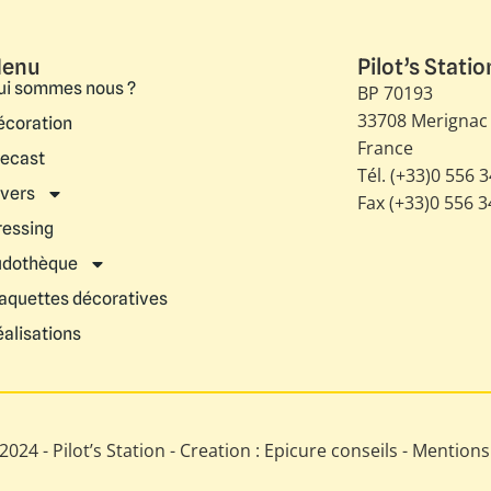
enu
Pilot’s Statio
ui sommes nous ?
BP 70193
33708 Merignac
écoration
France
iecast
Tél. (+33)0 556 
ivers
Fax (+33)0 556 
ressing
udothèque
aquettes décoratives
éalisations
024 - Pilot’s Station - Creation : Epicure conseils -
Mentions 