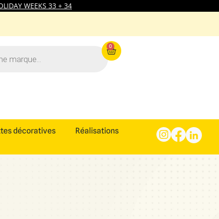
LIDAY WEEKS 33 + 34
0
tes décoratives
Réalisations