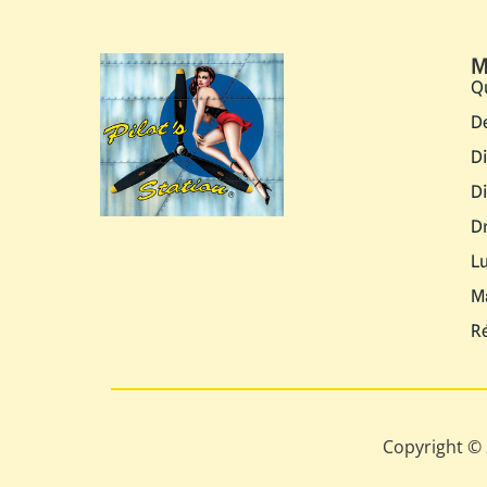
M
Q
D
D
D
D
L
M
R
Copyright © 2