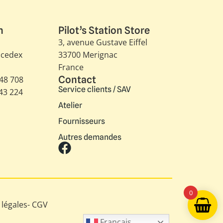
n
Pilot’s Station Store
3, avenue Gustave Eiffel​
 cedex
33700 Merignac
France
Contact
348 708
Service clients / SAV
343 224
Atelier
Fournisseurs
Autres demandes
0
légales
-
CGV
Français