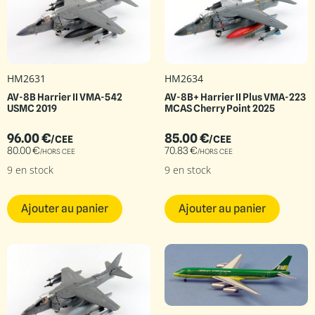
HM2631
HM2634
AV-8B Harrier II VMA-542
AV-8B+ Harrier II Plus VMA-223
USMC 2019
MCAS Cherry Point 2025
96.00
€
85.00
€
/CEE
/CEE
80.00
€
70.83
€
/HORS CEE
/HORS CEE
9 en stock
9 en stock
Ajouter au panier
Ajouter au panier