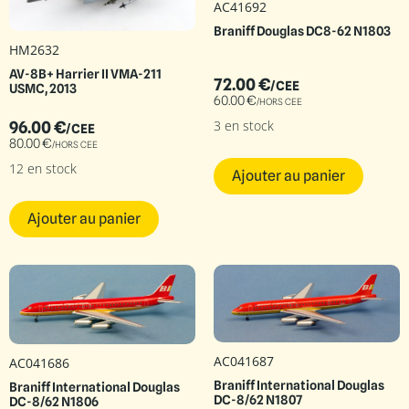
AC41692
Braniff Douglas DC8-62 N1803
HM2632
AV-8B+ Harrier II VMA-211
72.00
€
/CEE
USMC, 2013
60.00
€
/HORS CEE
3 en stock
96.00
€
/CEE
80.00
€
/HORS CEE
12 en stock
Ajouter au panier
Ajouter au panier
AC041687
AC041686
Braniff International Douglas
Braniff International Douglas
DC-8/62 N1807
DC-8/62 N1806