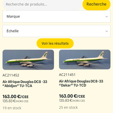
Recherche
Marque
Échelle
Voir les résultats
AC211451
AC211452
Air Afrique Douglas DC8-33
Air Afrique Douglas DC8 -33
“Dakar” TU-TCD
“Abidjan” TU-TCA
163.00
€
163.00
€
/CEE
/CEE
135.83
€
135.83
€
/HORS CEE
/HORS CEE
25 en stock
19 en stock