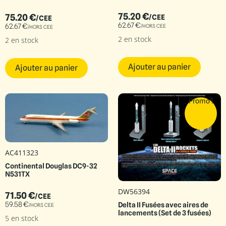
75.20
€
75.20
€
/CEE
/CEE
62.67
€
62.67
€
/HORS CEE
/HORS CEE
2 en stock
2 en stock
Ajouter au panier
Ajouter au panier
Promo !
AC411323
Continental Douglas DC9-32
N531TX
DW56394
71.50
€
/CEE
59.58
€
Delta II Fusées avec aires de
/HORS CEE
lancements (Set de 3 fusées)
5 en stock