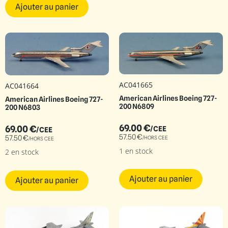
Ajouter au panier
AC041665
AC041664
American Airlines Boeing 727-
American Airlines Boeing 727-
200 N6809
200 N6803
69.00
€
69.00
€
/CEE
/CEE
57.50
€
57.50
€
/HORS CEE
/HORS CEE
1 en stock
2 en stock
Ajouter au panier
Ajouter au panier