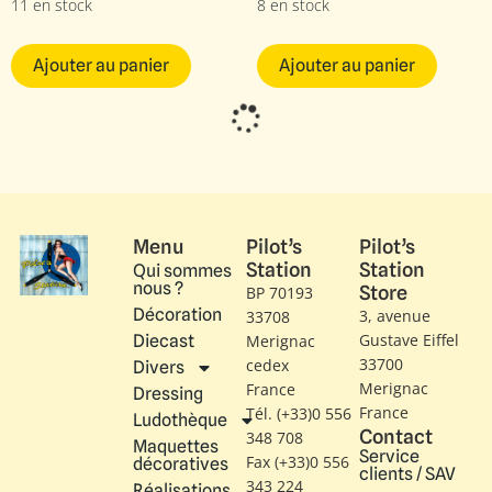
11 en stock
8 en stock
Ajouter au panier
Ajouter au panier
HM5157
HM5154
EA-18G Growler
EA-18G Growler 166856, VX-9
“Shadowhawks” 166928 VAQ-
“Vampires”, US Navy 2008
141 USS George Washington
2013
131.00
€
110.80
€
/CEE
/CEE
109.17
€
92.33
€
/HORS CEE
/HORS CEE
13 en stock
5 en stock