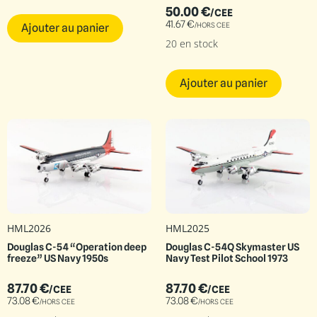
50.00
€
/CEE
41.67
€
/HORS CEE
Ajouter au panier
20 en stock
Ajouter au panier
HML2026
HML2025
Douglas C-54 “Operation deep
Douglas C-54Q Skymaster US
freeze” US Navy 1950s
Navy Test Pilot School 1973
87.70
€
87.70
€
/CEE
/CEE
73.08
€
73.08
€
/HORS CEE
/HORS CEE