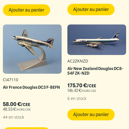
Ajouter au panier
Ajouter au panier
AC2ZKNZD
Air New Zealand Douglas DC8-
54F ZK-NZD
CI47110
175.70
€
/CEE
Air France Douglas DC3 F-BEFN
146.42
€
/HORS CEE
6 en stock
58.00
€
/CEE
48.33
€
/HORS CEE
Ajouter au panier
44 en stock