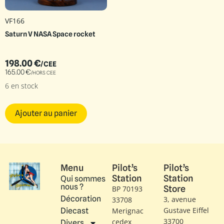
VF166
Saturn V NASA Space rocket
198.00
€
/CEE
165.00
€
/HORS CEE
6 en stock
Ajouter au panier
Menu
Pilot’s
Pilot’s
Station
Station
Qui sommes
nous ?
Store
BP 70193
Décoration
3, avenue
33708
Gustave Eiffel​
Diecast
Merignac
33700
cedex
Divers