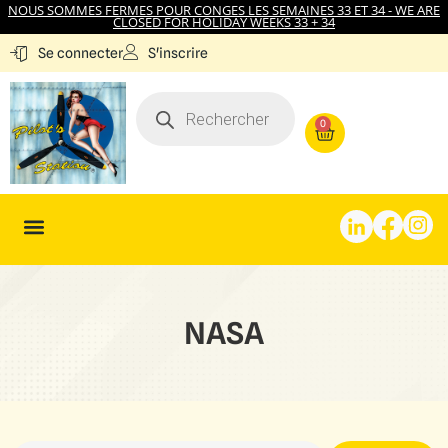
NOUS SOMMES FERMES POUR CONGES LES SEMAINES 33 ET 34 - WE ARE
CLOSED FOR HOLIDAY WEEKS 33 + 34
S'inscrire
Se connecter
0
NASA