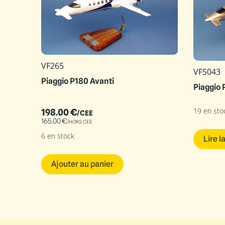
VF265
VFS043
Piaggio P180 Avanti
Piaggio 
19 en sto
198.00
€
/CEE
165.00
€
/HORS CEE
6 en stock
Lire l
Ajouter au panier