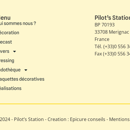
enu
Pilot’s Statio
ui sommes nous ?
BP 70193
33708 Merignac
écoration
France
iecast
Tél. (+33)0 556 
ivers
Fax (+33)0 556 
ressing
udothèque
aquettes décoratives
éalisations
024 - Pilot’s Station - Creation : Epicure conseils -
Mentions 