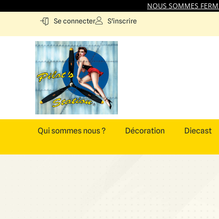
NOUS SOMMES FERMES
S'inscrire
Se connecter
Qui sommes nous ?
Décoration
Diecast