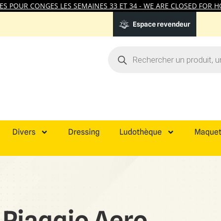
 POUR CONGES LES SEMAINES 33 ET 34 - WE ARE CLOSED FOR HO
Espace revendeur
Divers
Dressing
Ludothèque
Maquet
Piaggio Aero