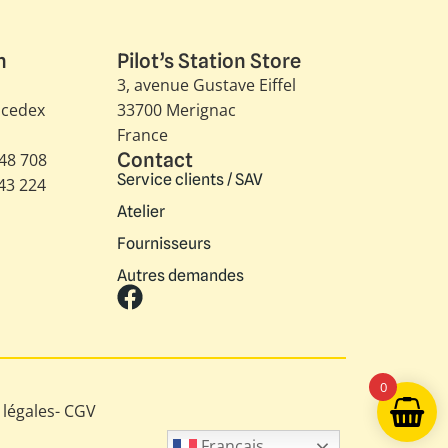
n
Pilot’s Station Store
3, avenue Gustave Eiffel​
 cedex
33700 Merignac
France
Contact
348 708
Service clients / SAV
343 224
Atelier
Fournisseurs
Autres demandes
0
légales
-
CGV
Français