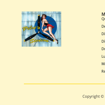
M
Q
D
D
D
D
L
M
R
Copyright © 2