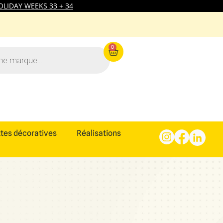
LIDAY WEEKS 33 + 34
0
tes décoratives
Réalisations