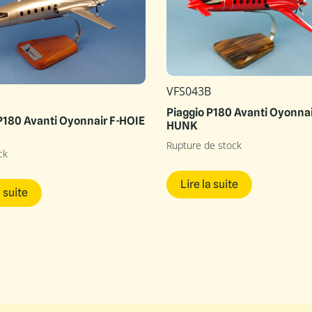
VFS043B
Piaggio P180 Avanti Oyonnai
P180 Avanti Oyonnair F-HOIE
HUNK
Rupture de stock
ck
Lire la suite
a suite