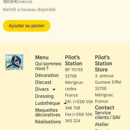
180.00
€
/HORS CEE
Bientôt à nouveau disponible
Ajouter au panier
Menu
Pilot’s
Pilot’s
Station
Station
Qui sommes
nous ?
Store
BP 70193
Décoration
3, avenue
33708
Gustave Eiffel​
Diecast
Merignac
33700
cedex
Divers
Merignac
France
Dressing
France
Tél. (+33)0 556
Ludothèque
Contact
348 708
Maquettes
Service
Fax (+33)0 556
décoratives
clients / SAV
343 224
Réalisations
Atelier