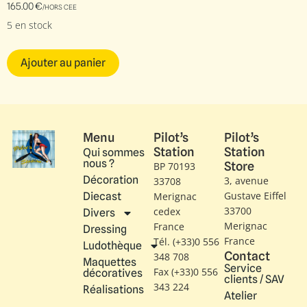
165.00
€
/HORS CEE
5 en stock
Ajouter au panier
Menu
Pilot’s
Pilot’s
Station
Station
Qui sommes
nous ?
Store
BP 70193
Décoration
3, avenue
33708
Gustave Eiffel​
Diecast
Merignac
33700
cedex
Divers
Merignac
France
Dressing
France
Tél. (+33)0 556
Ludothèque
Contact
348 708
Maquettes
Service
Fax (+33)0 556
décoratives
clients / SAV
343 224
Réalisations
Atelier