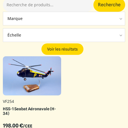
Recherche
Marque
Échelle
Voir les résultats
VF254
HSS-1 Seabat Aéronavale (H-
34)
198.00
€
/CEE