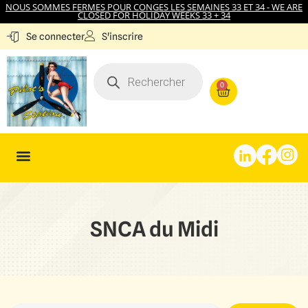
NOUS SOMMES FERMES POUR CONGES LES SEMAINES 33 ET 34 - WE ARE
CLOSED FOR HOLIDAY WEEKS 33 + 34
S'inscrire
Se connecter
0
SNCA du Midi