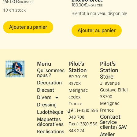
/CEE
165.00
€
/HORS CEE
180.00
€
/HORS CEE
10 en stock
Bientôt à nouveau disponible
Ajouter au panier
Ajouter au panier
Menu
Pilot’s
Pilot’s
Station
Station
Qui sommes
nous ?
Store
BP 70193
Décoration
3, avenue
33708
Gustave Eiffel​
Diecast
Merignac
33700
cedex
Divers
Merignac
France
Dressing
France
Tél. (+33)0 556
Ludothèque
Contact
348 708
Maquettes
Service
Fax (+33)0 556
décoratives
clients / SAV
343 224
Réalisations
Atelier