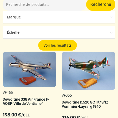
Recherche
Marque
Échelle
Voir les résultats
VF465
VF055
Dewoitine 338 Air France F-
Dewoitine D.520 GC II/7 S/Lt
AQBF ‘Ville de Ventiane’
Pommier-Layrarg 1940
198.00
€
/CEE
216.00
€