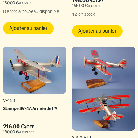
198.00
€
/CEE
180.00
€
/HORS CEE
165.00
€
/HORS CEE
Bientôt à nouveau disponible
12 en stock
Ajouter au panier
Ajouter au panier
VF153
Stampe SV-4A Armée de l’Air
216.00
€
/CEE
180.00
€
/HORS CEE
stamp-11