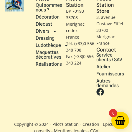
Station
Station
Qui sommes
nous ?
Store
BP 70193
Décoration
3, avenue
33708
Gustave Eiffel​
Diecast
Merignac
33700
cedex
Divers
Merignac
France
Dressing
France
Tél. (+33)0 556
Ludothèque
Contact
348 708
Maquettes
Service
Fax (+33)0 556
décoratives
clients / SAV
343 224
Réalisations
Atelier
Fournisseurs
Autres
demandes
0
Copyright © 2024 - Pilot’s Station - Creation : Epicure
conseils -
Mentions légales
-
CGV