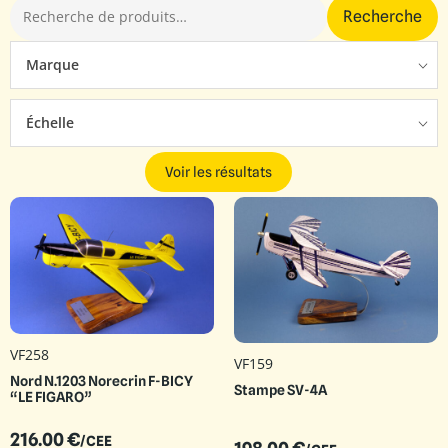
Recherche
Marque
Échelle
Voir les résultats
VF258
VF159
Nord N.1203 Norecrin F-BICY
Stampe SV-4A
“LE FIGARO”
216.00
€
/CEE