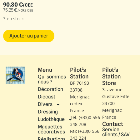
90.30
€
/CEE
75.25
€
/HORS CEE
3 en stock
Ajouter au panier
Menu
Pilot’s
Pilot’s
Station
Station
Qui sommes
nous ?
Store
BP 70193
Décoration
3, avenue
33708
Gustave Eiffel​
Diecast
Merignac
33700
cedex
Divers
Merignac
France
Dressing
France
Tél. (+33)0 556
Ludothèque
Contact
348 708
Maquettes
Service
Fax (+33)0 556
décoratives
clients / SAV
343 224
Réalisations