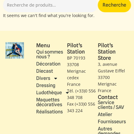
Recherche
It seems we can't find what you're looking for.
Menu
Pilot’s
Pilot’s
Station
Station
Qui sommes
nous ?
Store
BP 70193
Décoration
3, avenue
33708
Gustave Eiffel​
Diecast
Merignac
33700
cedex
Divers
Merignac
France
Dressing
France
Tél. (+33)0 556
Ludothèque
Contact
348 708
Maquettes
Service
Fax (+33)0 556
décoratives
clients / SAV
343 224
Réalisations
Atelier
Fournisseurs
Autres
demandes