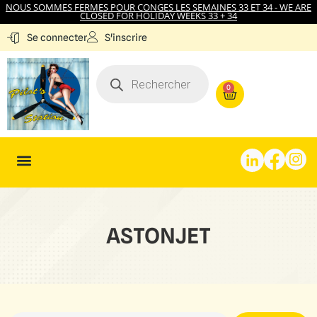
NOUS SOMMES FERMES POUR CONGES LES SEMAINES 33 ET 34 - WE ARE
CLOSED FOR HOLIDAY WEEKS 33 + 34
S'inscrire
Se connecter
0
ASTONJET