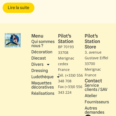
Lire la suite
Menu
Pilot’s
Pilot’s
Station
Station
Qui sommes
nous ?
Store
BP 70193
Décoration
3, avenue
33708
Gustave Eiffel​
Diecast
Merignac
33700
cedex
Divers
Merignac
France
Dressing
France
Tél. (+33)0 556
Ludothèque
Contact
348 708
Maquettes
Service
Fax (+33)0 556
décoratives
clients / SAV
343 224
Réalisations
Atelier
Fournisseurs
Autres
demandes