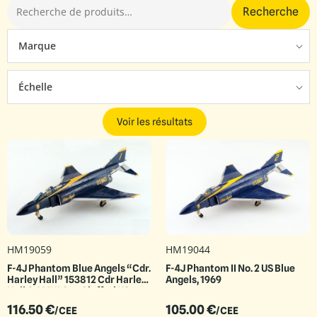
Recherche
Marque
Échelle
Voir les résultats
HM19059
HM19044
F-4J Phantom Blue Angels “Cdr.
F-4J Phantom II No. 2 US Blue
Harley Hall” 153812 Cdr Harley
Angels, 1969
Hall & AMHI Guy Giuffrai US
Navy 1970 to 1971
116.50
€
105.00
€
/CEE
/CEE