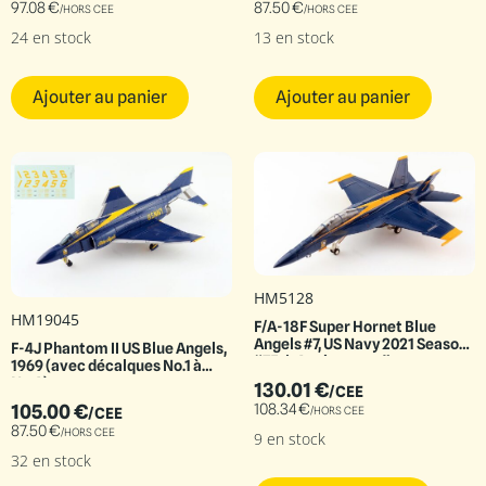
97.08
€
87.50
€
/HORS CEE
/HORS CEE
24 en stock
13 en stock
Ajouter au panier
Ajouter au panier
HM5128
HM19045
F/A-18F Super Hornet Blue
Angels #7, US Navy 2021 Season
F-4J Phantom II US Blue Angels,
“75th Anniversary”
1969 (avec décalques No.1 à
No.6)
130.01
€
/CEE
108.34
€
105.00
€
/HORS CEE
/CEE
87.50
€
/HORS CEE
9 en stock
32 en stock