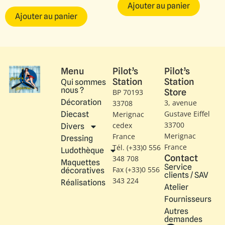
Ajouter au panier
Ajouter au panier
Menu
Pilot’s
Pilot’s
Station
Station
Qui sommes
nous ?
Store
BP 70193
Décoration
3, avenue
33708
Gustave Eiffel​
Diecast
Merignac
33700
cedex
Divers
Merignac
France
Dressing
France
Tél. (+33)0 556
Ludothèque
Contact
348 708
Maquettes
Service
Fax (+33)0 556
décoratives
clients / SAV
343 224
Réalisations
Atelier
Fournisseurs
Autres
demandes