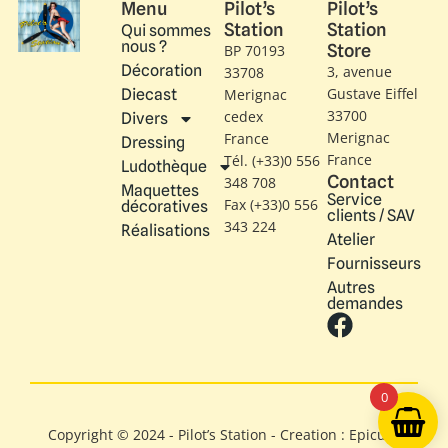
Menu
Pilot’s
Pilot’s
Station
Station
Qui sommes
nous ?
Store
BP 70193
Décoration
3, avenue
33708
Gustave Eiffel​
Diecast
Merignac
33700
cedex
Divers
Merignac
France
Dressing
France
Tél. (+33)0 556
Ludothèque
Contact
348 708
Maquettes
Service
Fax (+33)0 556
décoratives
clients / SAV
343 224
Réalisations
Atelier
Fournisseurs
Autres
demandes
0
Copyright © 2024 - Pilot’s Station - Creation : Epicure