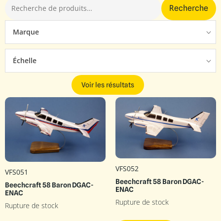
Recherche
Marque
Échelle
Voir les résultats
VFS052
VFS051
Beechcraft 58 Baron DGAC-
Beechcraft 58 Baron DGAC-
ENAC
ENAC
Rupture de stock
Rupture de stock