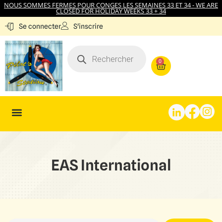
NOUS SOMMES FERMES POUR CONGES LES SEMAINES 33 ET 34 - WE ARE
CLOSED FOR HOLIDAY WEEKS 33 + 34
S'inscrire
Se connecter
0
EAS International