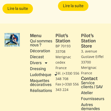
Lire la suite
Lire la suite
Menu
Pilot’s
Pilot’s
Station
Station
Qui sommes
nous ?
Store
BP 70193
Décoration
3, avenue
33708
Gustave Eiffel​
Diecast
Merignac
33700
cedex
Divers
Merignac
France
Dressing
France
Tél. (+33)0 556
Ludothèque
Contact
348 708
Maquettes
Service
Fax (+33)0 556
décoratives
clients / SAV
343 224
Réalisations
Atelier
Fournisseurs
Autres
demandes