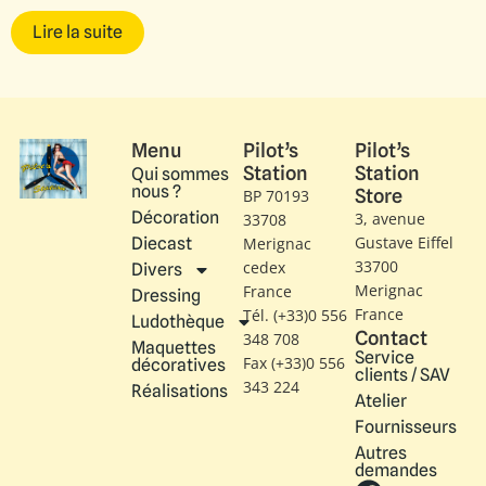
Lire la suite
Menu
Pilot’s
Pilot’s
Station
Station
Qui sommes
nous ?
Store
BP 70193
Décoration
3, avenue
33708
Gustave Eiffel​
Diecast
Merignac
33700
cedex
Divers
Merignac
France
Dressing
France
Tél. (+33)0 556
Ludothèque
Contact
348 708
Maquettes
Service
Fax (+33)0 556
décoratives
clients / SAV
343 224
Réalisations
Atelier
Fournisseurs
Autres
demandes