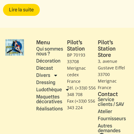
Lire la suite
Menu
Pilot’s
Pilot’s
Station
Station
Qui sommes
nous ?
Store
BP 70193
Décoration
3, avenue
33708
Gustave Eiffel​
Diecast
Merignac
33700
cedex
Divers
Merignac
France
Dressing
France
Tél. (+33)0 556
Ludothèque
Contact
348 708
Maquettes
Service
Fax (+33)0 556
décoratives
clients / SAV
343 224
Réalisations
Atelier
Fournisseurs
Autres
demandes