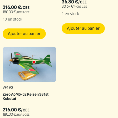
36.80
€
/CEE
30.67
€
216.00
€
/HORS CEE
/CEE
180.00
€
/HORS CEE
1 en stock
10 en stock
Ajouter au panier
Ajouter au panier
VF190
Zero A6M5-52 Reisen 381st
Kokutai
216.00
€
/CEE
180.00
€
/HORS CEE