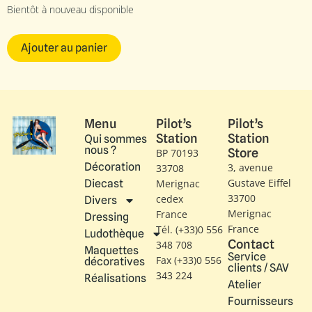
Bientôt à nouveau disponible
Ajouter au panier
Menu
Pilot’s
Pilot’s
Station
Station
Qui sommes
nous ?
Store
BP 70193
Décoration
3, avenue
33708
Gustave Eiffel​
Diecast
Merignac
33700
cedex
Divers
Merignac
France
Dressing
France
Tél. (+33)0 556
Ludothèque
Contact
348 708
Maquettes
Service
Fax (+33)0 556
décoratives
clients / SAV
343 224
Réalisations
Atelier
Fournisseurs