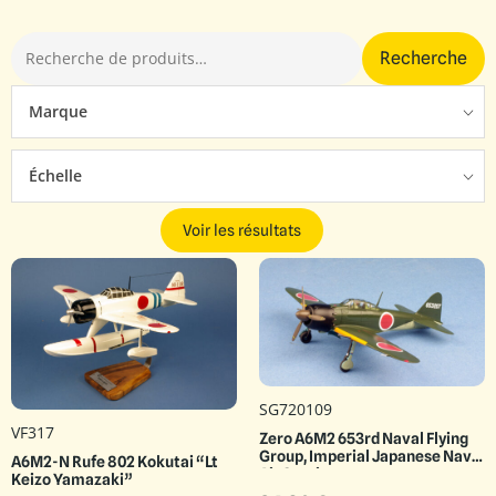
Recherche
Marque
Échelle
Voir les résultats
SG720109
VF317
Zero A6M2 653rd Naval Flying
Group, Imperial Japanese Naval
A6M2-N Rufe 802 Kokutai “Lt
Air Service
Keizo Yamazaki”