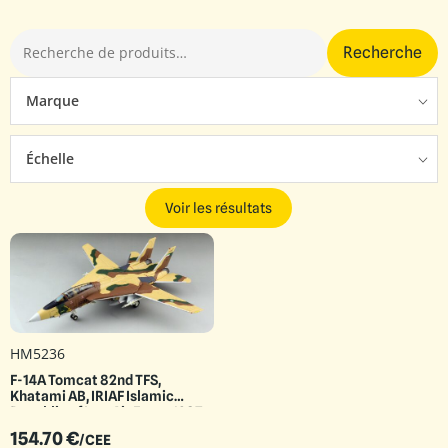
Recherche
Marque
Échelle
Voir les résultats
HM5236
F-14A Tomcat 82nd TFS,
Khatami AB, IRIAF Islamic
Republic of Iran Air Force 1987
154.70
€
/CEE