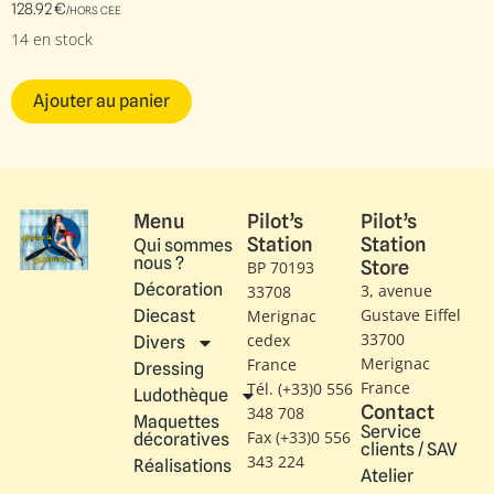
128.92
€
/HORS CEE
14 en stock
Ajouter au panier
Menu
Pilot’s
Pilot’s
Station
Station
Qui sommes
nous ?
Store
BP 70193
Décoration
3, avenue
33708
Gustave Eiffel​
Diecast
Merignac
33700
cedex
Divers
Merignac
France
Dressing
France
Tél. (+33)0 556
Ludothèque
Contact
348 708
Maquettes
Service
Fax (+33)0 556
décoratives
clients / SAV
343 224
Réalisations
Atelier