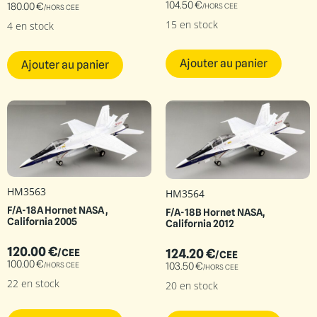
104.50
€
180.00
€
/HORS CEE
/HORS CEE
15 en stock
4 en stock
Ajouter au panier
Ajouter au panier
HM3563
HM3564
F/A-18A Hornet NASA ,
F/A-18B Hornet NASA,
California 2005
California 2012
120.00
€
124.20
€
/CEE
/CEE
100.00
€
103.50
€
/HORS CEE
/HORS CEE
22 en stock
20 en stock