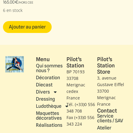
165.00
€
/HORS CEE
6 en stock
Ajouter au panier
Menu
Pilot’s
Pilot’s
Station
Station
Qui sommes
nous ?
Store
BP 70193
Décoration
3, avenue
33708
Gustave Eiffel​
Diecast
Merignac
33700
cedex
Divers
Merignac
France
Dressing
France
Tél. (+33)0 556
Ludothèque
Contact
348 708
Maquettes
Service
Fax (+33)0 556
décoratives
clients / SAV
343 224
Réalisations
Atelier