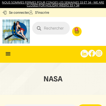
NOUS SOMMES FERMES POUR CONGES LES SEMAINES 33 ET 34 - WE ARE
CLOSED FOR HOLIDAY WEEKS 33 + 34
S'inscrire
Se connecter
0
NASA