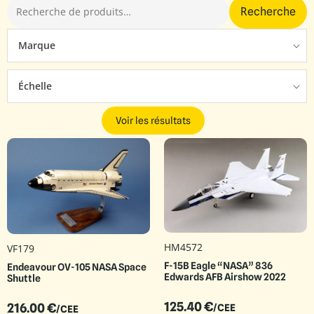
Recherche
Marque
Échelle
Voir les résultats
HM4572
VF179
F-15B Eagle “NASA” 836
Endeavour OV-105 NASA Space
Edwards AFB Airshow 2022
Shuttle
125.40
€
216.00
€
/CEE
/CEE