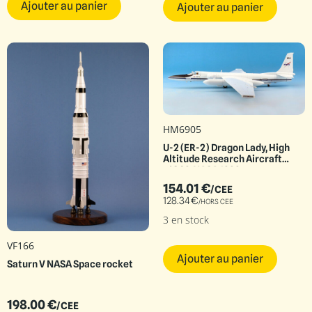
Ajouter au panier
Ajouter au panier
HM6905
U-2 (ER-2) Dragon Lady, High
Altitude Research Aircraft
n°809, NASA 1999
154.01
€
/CEE
128.34
€
/HORS CEE
3 en stock
VF166
Ajouter au panier
Saturn V NASA Space rocket
198.00
€
/CEE