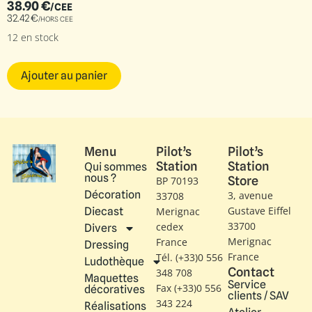
38.90
€
/CEE
32.42
€
/HORS CEE
12 en stock
Ajouter au panier
Menu
Pilot’s
Pilot’s
Station
Station
Qui sommes
nous ?
Store
BP 70193
Décoration
3, avenue
33708
Gustave Eiffel​
Diecast
Merignac
33700
cedex
Divers
Merignac
France
Dressing
France
Tél. (+33)0 556
Ludothèque
Contact
348 708
Maquettes
Service
Fax (+33)0 556
décoratives
clients / SAV
343 224
Réalisations