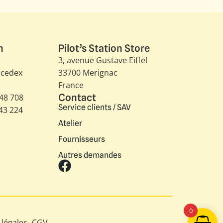
n
Pilot’s Station Store
3, avenue Gustave Eiffel​
 cedex
33700 Merignac
France
Contact
348 708
Service clients / SAV
343 224
Atelier
Fournisseurs
Autres demandes
0
légales
-
CGV