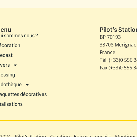
enu
Pilot’s Statio
ui sommes nous ?
BP 70193
33708 Merignac
écoration
France
iecast
Tél. (+33)0 556 
ivers
Fax (+33)0 556 
ressing
udothèque
aquettes décoratives
éalisations
024 - Pilot’s Station - Creation : Epicure conseils -
Mentions 