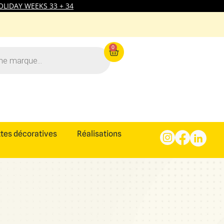
LIDAY WEEKS 33 + 34
0
tes décoratives
Réalisations