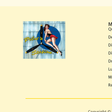
M
Q
D
D
D
D
L
M
R
Copyright © 2