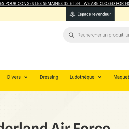
 POUR CONGES LES SEMAINES 33 ET 34 - WE ARE CLOSED FOR HO
Espace revendeur
Divers
Dressing
Ludothèque
Maquet
erland Air Force