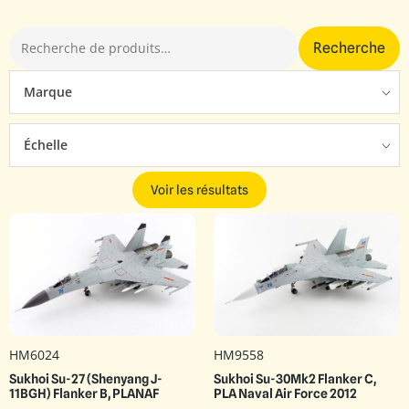
Recherche
Marque
Échelle
Voir les résultats
HM6024
HM9558
Sukhoi Su-27 (Shenyang J-
Sukhoi Su-30Mk2 Flanker C,
11BGH) Flanker B, PLANAF
PLA Naval Air Force 2012