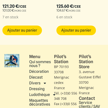
121.20
€
125.60
€
/CEE
/CEE
101.00
€
104.67
€
/HORS CEE
/HORS CEE
7 en stock
6 en stock
Ajouter au panier
Ajouter au panier
Menu
Pilot’s
Pilot’s
Station
Station
Qui sommes
nous ?
Store
BP 70193
Décoration
3, avenue
33708
Gustave Eiffel​
Diecast
Merignac
33700
cedex
Divers
Merignac
France
Dressing
France
Tél. (+33)0 556
Ludothèque
Contact
348 708
Maquettes
Service
Fax (+33)0 556
décoratives
clients / SAV