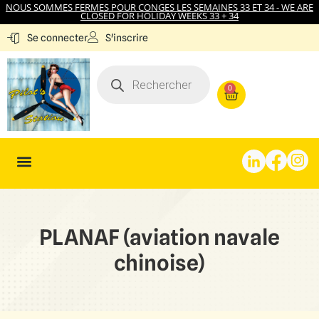
NOUS SOMMES FERMES POUR CONGES LES SEMAINES 33 ET 34 - WE ARE
CLOSED FOR HOLIDAY WEEKS 33 + 34
S'inscrire
Se connecter
0
PLANAF (aviation navale
chinoise)