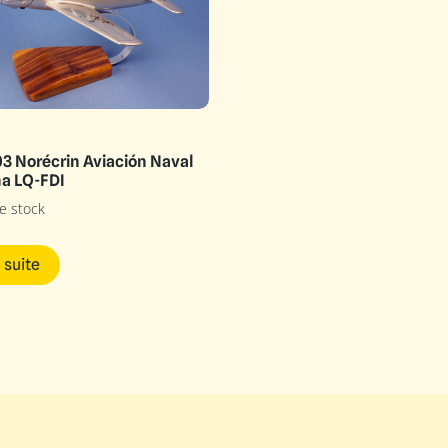
3 Norécrin Aviación Naval
na LQ-FDI
e stock
a suite