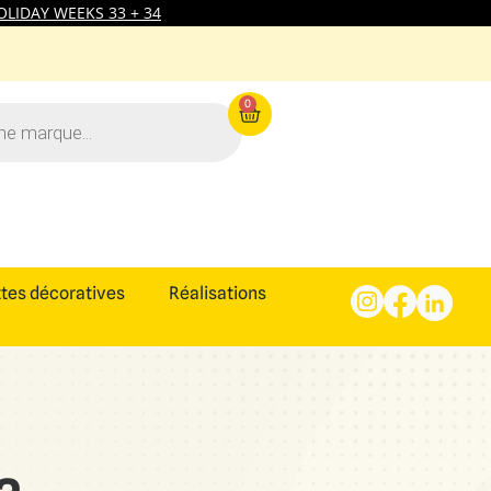
LIDAY WEEKS 33 + 34
0
tes décoratives
Réalisations
a