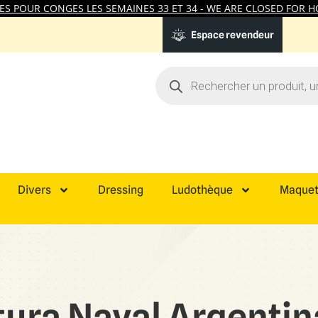
 POUR CONGES LES SEMAINES 33 ET 34 - WE ARE CLOSED FOR HO
Espace revendeur
Divers
Dressing
Ludothèque
Maquet
tura Naval Argentin