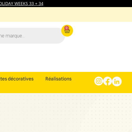
LIDAY WEEKS 33 + 34
0
tes décoratives
Réalisations