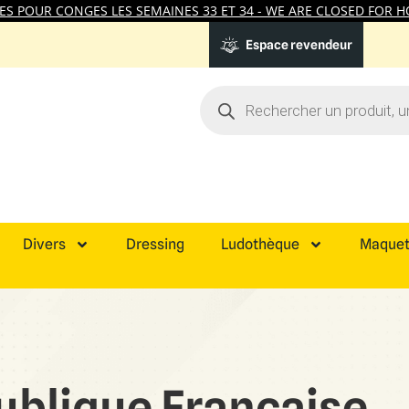
 POUR CONGES LES SEMAINES 33 ET 34 - WE ARE CLOSED FOR HO
Espace revendeur
Divers
Dressing
Ludothèque
Maquet
ublique Française