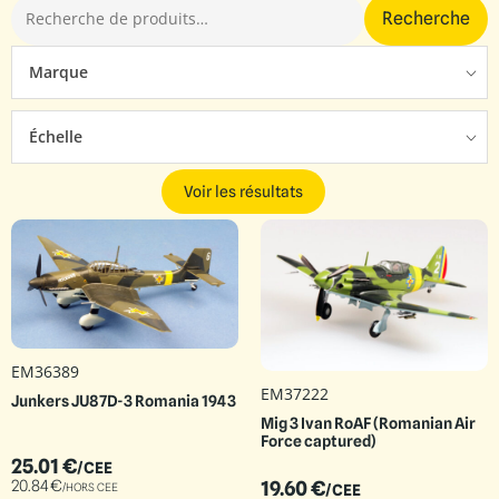
Recherche
Marque
Échelle
Voir les résultats
EM36389
EM37222
Junkers JU87D-3 Romania 1943
Mig 3 Ivan RoAF (Romanian Air
Force captured)
25.01
€
/CEE
20.84
€
19.60
€
/HORS CEE
/CEE