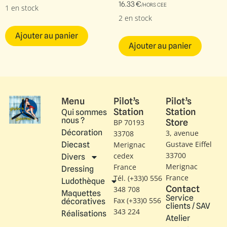
16.33
€
/HORS CEE
1 en stock
2 en stock
Ajouter au panier
Ajouter au panier
Menu
Pilot’s
Pilot’s
Station
Station
Qui sommes
nous ?
Store
BP 70193
Décoration
3, avenue
33708
Gustave Eiffel​
Diecast
Merignac
33700
cedex
Divers
Merignac
France
Dressing
France
Tél. (+33)0 556
Ludothèque
Contact
348 708
Maquettes
Service
Fax (+33)0 556
décoratives
clients / SAV
343 224
Réalisations
Atelier