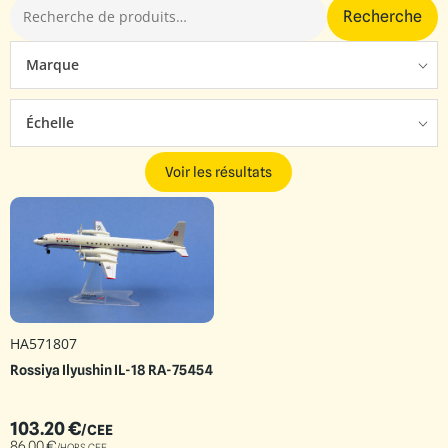
Recherche
Marque
Échelle
Voir les résultats
HA571807
Rossiya Ilyushin IL-18 RA-75454
103.20
€
/CEE
86.00
€
/HORS CEE