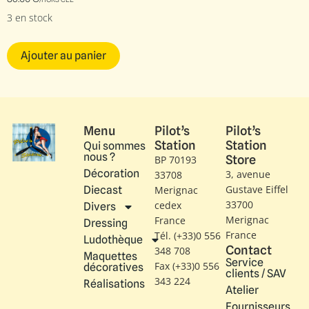
3 en stock
Ajouter au panier
Menu
Pilot’s
Pilot’s
Station
Station
Qui sommes
nous ?
Store
BP 70193
Décoration
3, avenue
33708
Gustave Eiffel​
Diecast
Merignac
33700
cedex
Divers
Merignac
France
Dressing
France
Tél. (+33)0 556
Ludothèque
Contact
348 708
Maquettes
Service
Fax (+33)0 556
décoratives
clients / SAV
343 224
Réalisations
Atelier
Fournisseurs