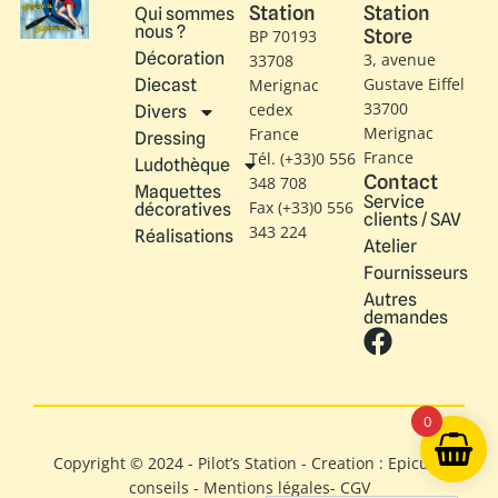
Station
Station
Qui sommes
nous ?
Store
BP 70193
Décoration
3, avenue
33708
Gustave Eiffel​
Diecast
Merignac
33700
cedex
Divers
Merignac
France
Dressing
France
Tél. (+33)0 556
Ludothèque
Contact
348 708
Maquettes
Service
Fax (+33)0 556
décoratives
clients / SAV
343 224
Réalisations
Atelier
Fournisseurs
Autres
demandes
0
Copyright © 2024 - Pilot’s Station - Creation : Epicure
conseils -
Mentions légales
-
CGV