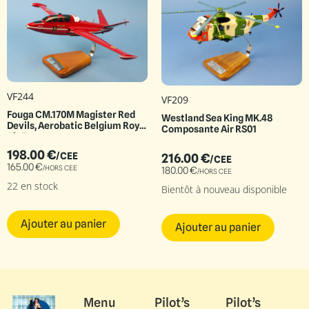
VF244
VF209
Fouga CM.170M Magister Red
Westland Sea King MK.48
Devils, Aerobatic Belgium Royal
Composante Air RS01
Air Force
198.00
€
/CEE
216.00
€
/CEE
165.00
€
/HORS CEE
180.00
€
/HORS CEE
22 en stock
Bientôt à nouveau disponible
Ajouter au panier
Ajouter au panier
Menu
Pilot’s
Pilot’s