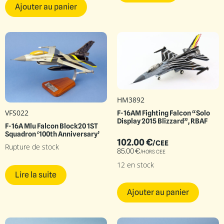
Ajouter au panier
HM3892
VFS022
F-16AM Fighting Falcon “Solo
Display 2015 Blizzard”, RBAF
F-16A Mlu Falcon Block20 1ST
Squadron ‘100th Anniversary’
102.00
€
/CEE
Rupture de stock
85.00
€
/HORS CEE
12 en stock
Lire la suite
Ajouter au panier