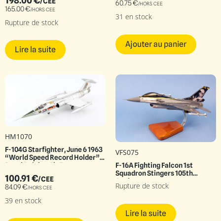
198.00
€
/CEE
60.75
€
/HORS CEE
165.00
€
/HORS CEE
31 en stock
Rupture de stock
Ajouter au panier
Lire la suite
HM1070
F-104G Starfighter, June 6 1963
VFS075
“World Speed Record Holder”
Royal Belgian Air Force
F-16A Fighting Falcon 1st
Squadron Stingers 105th
100.91
€
/CEE
Anniversary
Rupture de stock
84.09
€
/HORS CEE
39 en stock
Lire la suite