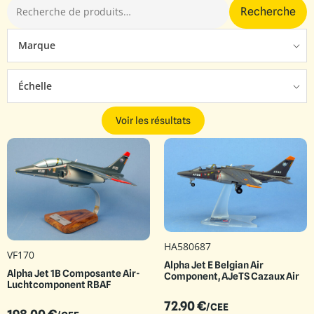
Recherche
Marque
Échelle
Voir les résultats
HA580687
VF170
Alpha Jet E Belgian Air
Alpha Jet 1B Composante Air-
Component, AJeTS Cazaux Air
Luchtcomponent RBAF
72.90
€
/CEE