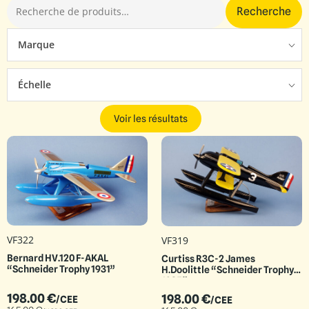
Recherche
Marque
Échelle
Voir les résultats
VF322
VF319
Bernard HV.120 F-AKAL
Curtiss R3C-2 James
“Schneider Trophy 1931”
H.Doolittle “Schneider Trophy
1925”
198.00
€
198.00
€
/CEE
/CEE