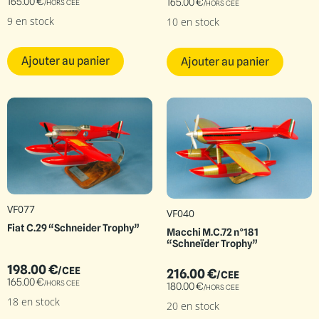
165.00
€
165.00
€
/HORS CEE
/HORS CEE
9 en stock
10 en stock
Ajouter au panier
Ajouter au panier
VF077
VF040
Fiat C.29 “Schneider Trophy”
Macchi M.C.72 n°181
“Schneïder Trophy”
198.00
€
/CEE
216.00
€
/CEE
165.00
€
/HORS CEE
180.00
€
/HORS CEE
18 en stock
20 en stock