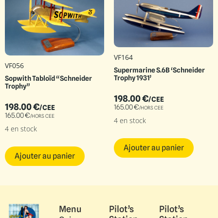
VF164
VF056
Supermarine S.6B ‘Schneider
Trophy 1931’
Sopwith Tabloïd “Schneider
Trophy”
198.00
€
/CEE
198.00
€
165.00
€
/CEE
/HORS CEE
165.00
€
/HORS CEE
4 en stock
4 en stock
Ajouter au panier
Ajouter au panier
Menu
Pilot’s
Pilot’s