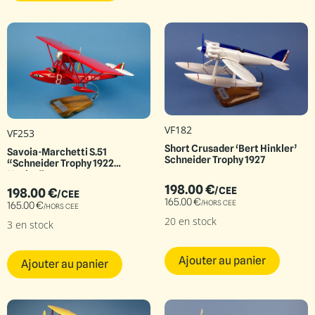
VF182
VF253
Short Crusader ‘Bert Hinkler’
Savoia-Marchetti S.51
Schneider Trophy 1927
“Schneider Trophy 1922
Naples”
198.00
€
/CEE
198.00
€
/CEE
165.00
€
/HORS CEE
165.00
€
/HORS CEE
20 en stock
3 en stock
Ajouter au panier
Ajouter au panier