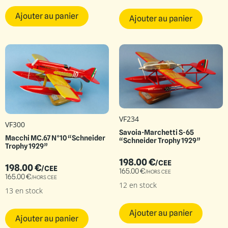
Ajouter au panier
Ajouter au panier
VF234
VF300
Savoia-Marchetti S-65
Macchi MC.67 N°10 “Schneider
“Schneider Trophy 1929”
Trophy 1929”
198.00
€
/CEE
198.00
€
/CEE
165.00
€
/HORS CEE
165.00
€
/HORS CEE
12 en stock
13 en stock
Ajouter au panier
Ajouter au panier