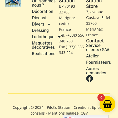
Station
Station
Qui sommes
nous ?
Store
BP 70193
Décoration
3, avenue
33708
Gustave Eiffel​
Diecast
Merignac
33700
cedex
Divers
Merignac
France
Dressing
France
Tél. (+33)0 556
Ludothèque
Contact
348 708
Maquettes
Service
Fax (+33)0 556
décoratives
clients / SAV
343 224
Réalisations
Atelier
Fournisseurs
Autres
demandes
0
Copyright © 2024 - Pilot’s Station - Creation : Epicure
conseils -
Mentions légales
-
CGV