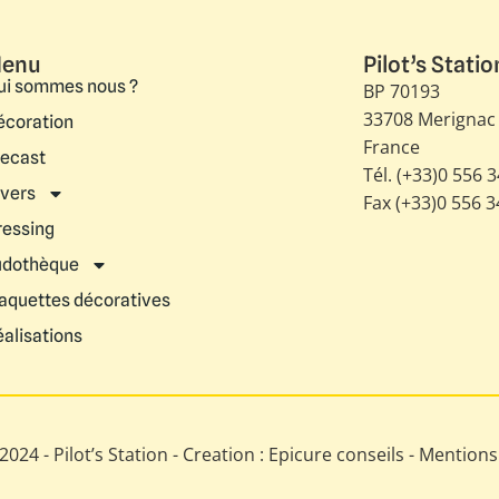
enu
Pilot’s Statio
ui sommes nous ?
BP 70193
33708 Merignac
écoration
France
iecast
Tél. (+33)0 556 
ivers
Fax (+33)0 556 
ressing
udothèque
aquettes décoratives
éalisations
024 - Pilot’s Station - Creation : Epicure conseils -
Mentions 