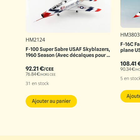
HM3803
HM2124
F-16C Fa
F-100 Super Sabre USAF Skyblazers,
plane U
1960 Season (Avec décalques pour 6
n°)
108.41
92.21
€
/CEE
90.34
€
/H
76.84
€
/HORS CEE
5 en stoc
31 en stock
Ajout
Ajouter au panier