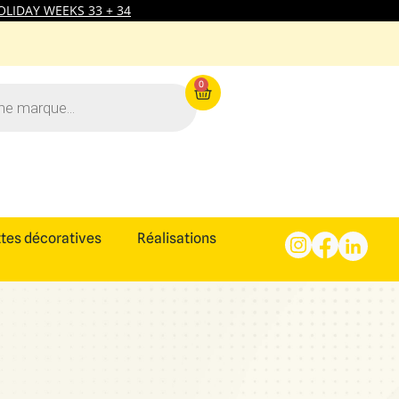
LIDAY WEEKS 33 + 34
0
tes décoratives
Réalisations