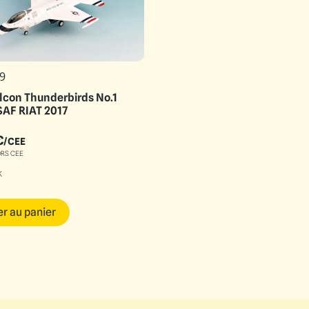
9
lcon Thunderbirds No.1
SAF RIAT 2017
€
/CEE
ORS CEE
k
er au panier