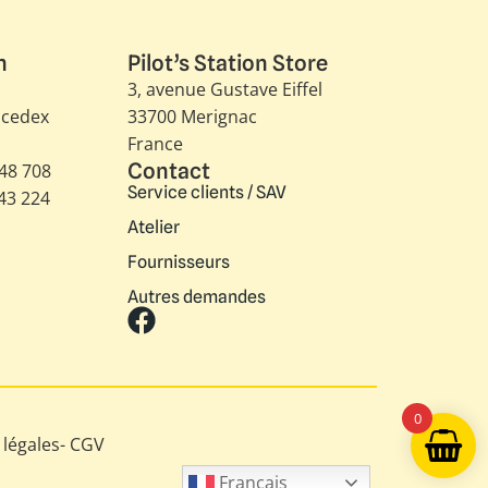
n
Pilot’s Station Store
3, avenue Gustave Eiffel​
 cedex
33700 Merignac
France
Contact
348 708
Service clients / SAV
343 224
Atelier
Fournisseurs
Autres demandes
0
légales
-
CGV
Français