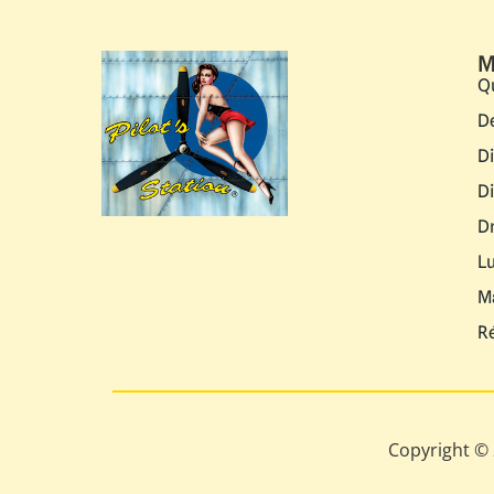
M
Q
D
D
D
D
L
M
R
Copyright © 2