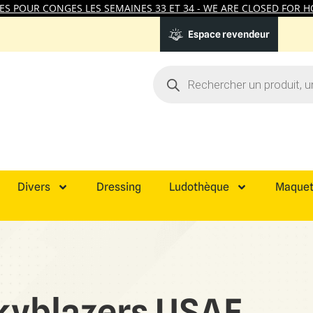
 POUR CONGES LES SEMAINES 33 ET 34 - WE ARE CLOSED FOR HO
Espace revendeur
Divers
Dressing
Ludothèque
Maquet
kyblazers USAF