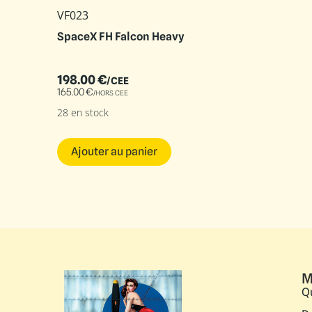
VF023
SpaceX FH Falcon Heavy
198.00
€
/CEE
165.00
€
/HORS CEE
28 en stock
Ajouter au panier
M
Q