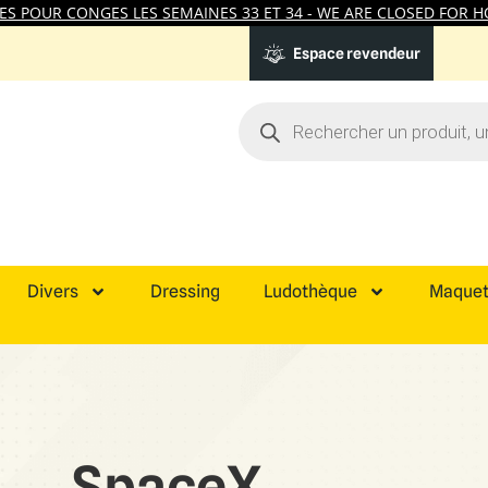
 POUR CONGES LES SEMAINES 33 ET 34 - WE ARE CLOSED FOR HO
Espace revendeur
Divers
Dressing
Ludothèque
Maquet
SpaceX