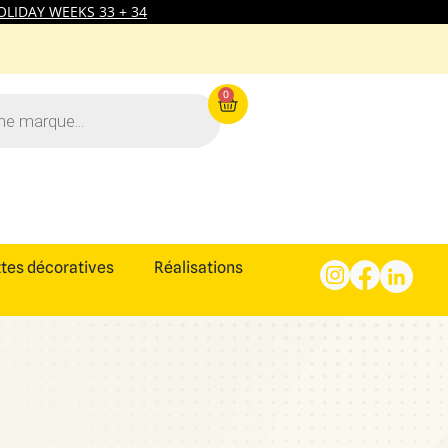
LIDAY WEEKS 33 + 34
0
tes décoratives
Réalisations