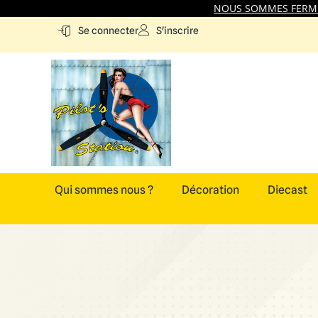
NOUS SOMMES FERMES
S'inscrire
Se connecter
Qui sommes nous ?
Décoration
Diecast