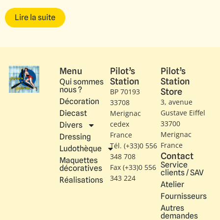
Lire la suite
Menu
Pilot’s
Pilot’s
Station
Station
Qui sommes
nous ?
Store
BP 70193
Décoration
3, avenue
33708
Gustave Eiffel​
Diecast
Merignac
33700
cedex
Divers
Merignac
France
Dressing
France
Tél. (+33)0 556
Ludothèque
Contact
348 708
Maquettes
Service
Fax (+33)0 556
décoratives
clients / SAV
343 224
Réalisations
Atelier
Fournisseurs
Autres
demandes