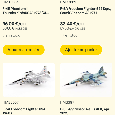
HM19084
HM33009
F-4E Phantom II
F-5A Freedom Fighter 522 Sqn.,
ThunderbirdsUSAF 1973/74
South Vietnam AF 1971
season
96.00
€
83.40
€
/CEE
/CEE
80.00
€
69.50
€
/HORS CEE
/HORS CEE
7 en stock
17 en stock
Ajouter au panier
Ajouter au panier
HM33007
HM3387
F-5A Freedom Fighter USAF
F-5E Aggressor Nellis AFB, April
1960s
2025