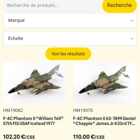
Recherche
Marque
Échelle
Voir les résultats
HM19082
HM19070
F-4C Phantom II “Wiliam Tell”
F-4C Phantom II 63-7499 Daniel
57th FIS USAF Iceland 1977
“Chappie” James Jr 433rd TFS/
8th TFW 1967
102.20
€
110.00
€
/CEE
/CEE