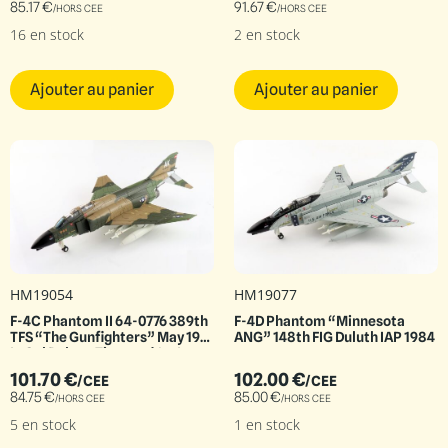
85.17
€
91.67
€
/HORS CEE
/HORS CEE
16 en stock
2 en stock
Ajouter au panier
Ajouter au panier
HM19054
HM19077
F-4C Phantom II 64-0776 389th
F-4D Phantom “Minnesota
TFS “The Gunfighters” May 1967
ANG” 148th FIG Duluth IAP 1984
Lt Col Robert Titus and 1st Lt.
Milan Zimer
101.70
€
102.00
€
/CEE
/CEE
84.75
€
85.00
€
/HORS CEE
/HORS CEE
5 en stock
1 en stock