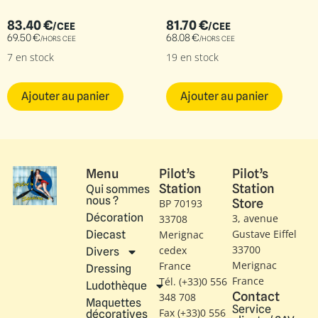
83.40
€
81.70
€
/CEE
/CEE
69.50
€
68.08
€
/HORS CEE
/HORS CEE
7 en stock
19 en stock
Ajouter au panier
Ajouter au panier
Menu
Pilot’s
Pilot’s
Station
Station
Qui sommes
nous ?
Store
BP 70193
Décoration
3, avenue
33708
Gustave Eiffel​
Diecast
Merignac
33700
cedex
Divers
Merignac
France
Dressing
France
Tél. (+33)0 556
Ludothèque
Contact
348 708
Maquettes
Service
Fax (+33)0 556
décoratives