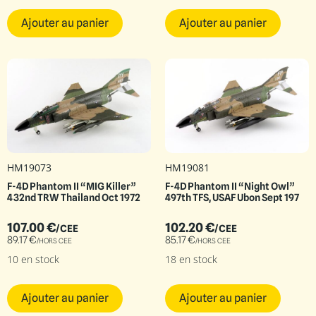
Ajouter au panier
Ajouter au panier
HM19073
HM19081
F-4D Phantom II “MIG Killer”
F-4D Phantom II “Night Owl”
432nd TRW Thailand Oct 1972
497th TFS, USAF Ubon Sept 197
107.00
€
102.20
€
/CEE
/CEE
89.17
€
85.17
€
/HORS CEE
/HORS CEE
10 en stock
18 en stock
Ajouter au panier
Ajouter au panier