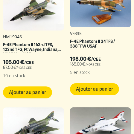
VF335
HM19046
F-4E Phantom II 34TFS /
F-4E Phantom II 163rd TFS,
388TFW USAF
122nd TFG, Ft Wayne, Indiana,
USAF May 1987
198.00
€
/CEE
105.00
€
/CEE
165.00
€
/HORS CEE
87.50
€
/HORS CEE
5 en stock
10 en stock
Ajouter au panier
Ajouter au panier