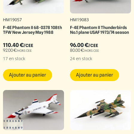
HM19057
HM19083
F-4E Phantom II 68-0378 108th
F-4E Phantom II Thunderbirds
TFW New Jersey May 1988
No.1 plane USAF 1973/74 season
110.40
€
96.00
€
/CEE
/CEE
92.00
€
80.00
€
/HORS CEE
/HORS CEE
17 en stock
24 en stock
Ajouter au panier
Ajouter au panier