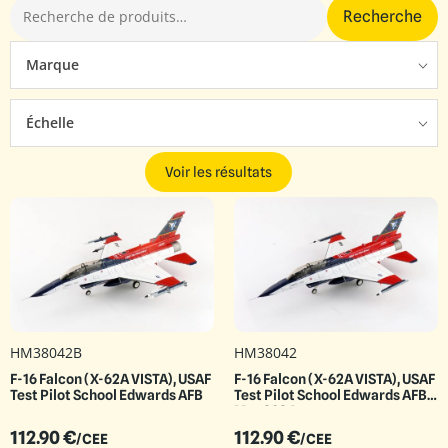
Recherche
Marque
Échelle
Voir les résultats
HM38042B
HM38042
F-16 Falcon (X-62A VISTA), USAF
F-16 Falcon (X-62A VISTA), USAF
Test Pilot School Edwards AFB
Test Pilot School Edwards AFB
May 2024
112.90
€
112.90
€
/CEE
/CEE