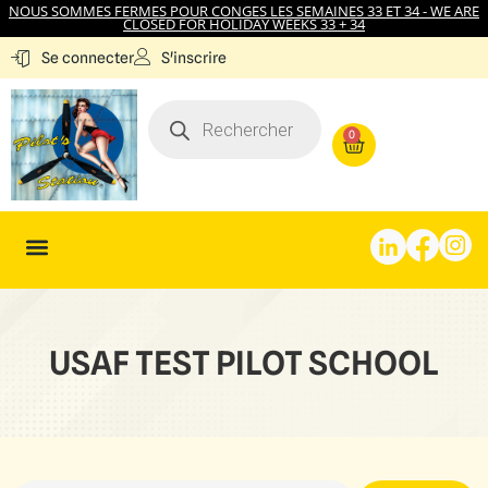
NOUS SOMMES FERMES POUR CONGES LES SEMAINES 33 ET 34 - WE ARE
CLOSED FOR HOLIDAY WEEKS 33 + 34
S'inscrire
Se connecter
0
USAF TEST PILOT SCHOOL