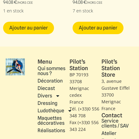
94.08
€
94.08
€
/HORS CEE
/HORS CEE
1 en stock
7 en stock
Ajouter au panier
Ajouter au panier
Menu
Pilot’s
Pilot’s
Station
Station
Qui sommes
nous ?
Store
BP 70193
Décoration
3, avenue
33708
Gustave Eiffel​
Diecast
Merignac
33700
cedex
Divers
Merignac
France
Dressing
France
Tél. (+33)0 556
Ludothèque
Contact
348 708
Maquettes
Service
Fax (+33)0 556
décoratives
clients / SAV
343 224
Réalisations
Atelier