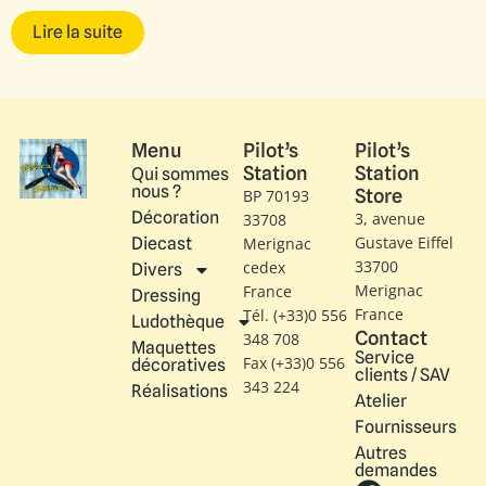
Lire la suite
Menu
Pilot’s
Pilot’s
Station
Station
Qui sommes
nous ?
Store
BP 70193
Décoration
3, avenue
33708
Gustave Eiffel​
Diecast
Merignac
33700
cedex
Divers
Merignac
France
Dressing
France
Tél. (+33)0 556
Ludothèque
Contact
348 708
Maquettes
Service
Fax (+33)0 556
décoratives
clients / SAV
343 224
Réalisations
Atelier
Fournisseurs
Autres
demandes