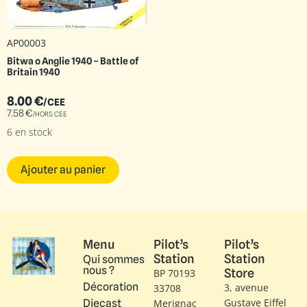
AP00003
Bitwa o Anglie 1940 – Battle of
Britain 1940
8.00
€
/CEE
7.58
€
/HORS CEE
6 en stock
Ajouter au panier
Menu
Pilot’s
Pilot’s
Station
Station
Qui sommes
nous ?
Store
BP 70193
Décoration
3, avenue
33708
Gustave Eiffel​
Diecast
Merignac