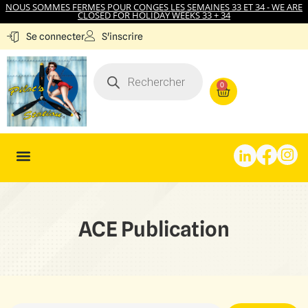
NOUS SOMMES FERMES POUR CONGES LES SEMAINES 33 ET 34 - WE ARE
CLOSED FOR HOLIDAY WEEKS 33 + 34
S'inscrire
Se connecter
0
ACE Publication