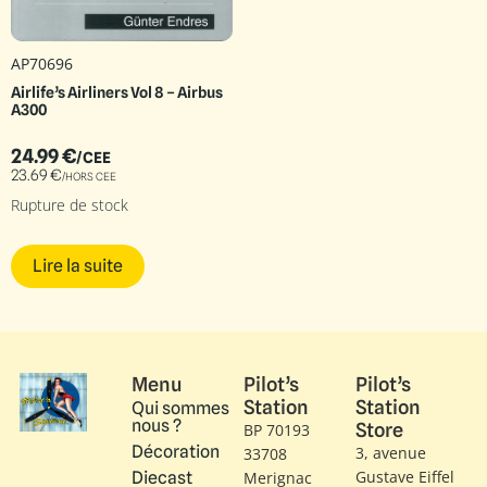
AP70696
Airlife’s Airliners Vol 8 – Airbus
A300
24.99
€
/CEE
23.69
€
/HORS CEE
Rupture de stock
Lire la suite
Menu
Pilot’s
Pilot’s
Station
Station
Qui sommes
nous ?
Store
BP 70193
Décoration
3, avenue
33708
Gustave Eiffel​
Diecast
Merignac