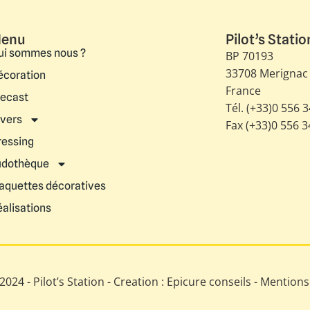
enu
Pilot’s Statio
ui sommes nous ?
BP 70193
33708 Merignac
écoration
France
iecast
Tél. (+33)0 556 
ivers
Fax (+33)0 556 
ressing
udothèque
aquettes décoratives
éalisations
024 - Pilot’s Station - Creation : Epicure conseils -
Mentions 