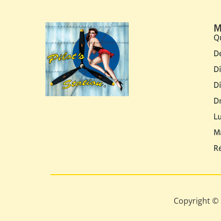
M
Q
D
D
D
D
L
M
R
Copyright © 2