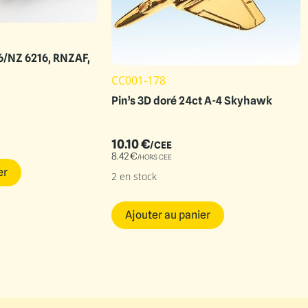
/NZ 6216, RNZAF,
CC001-178
Pin’s 3D doré 24ct A-4 Skyhawk
10.10
€
/CEE
8.42
€
/HORS CEE
er
2 en stock
Ajouter au panier