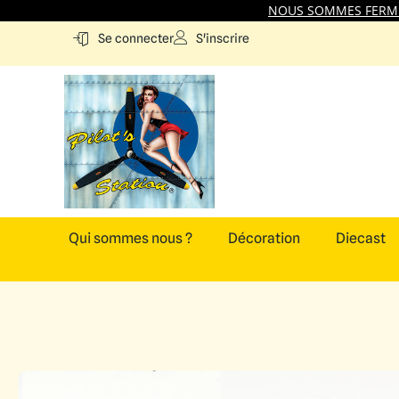
NOUS SOMMES FERMES
S'inscrire
Se connecter
Qui sommes nous ?
Décoration
Diecast