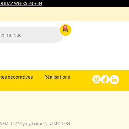
LIDAY WEEKS 33 + 34
0
tes décoratives
Réalisations
 VMA-142 “Flying Gators”, USMC 1984