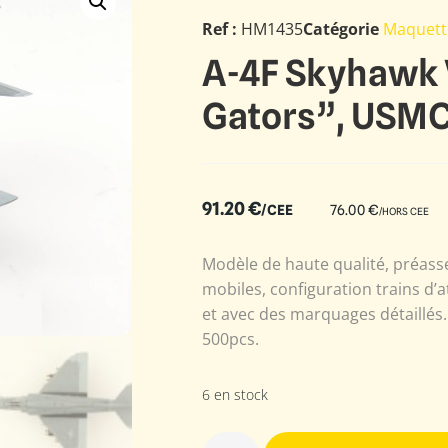
Ref :
HM1435
Catégorie
Maquett
A-4F Skyhawk 
Gators”, USMC
91.20
€
/CEE
76.00
€
/HORS CEE
Modèle de haute qualité, préass
mobiles, configuration trains d’a
et avec des marquages détaillés. E
500pcs.
6 en stock