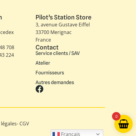
n
Pilot’s Station Store
3, avenue Gustave Eiffel​
 cedex
33700 Merignac
France
Contact
348 708
Service clients / SAV
343 224
Atelier
Fournisseurs
Autres demandes
0
légales
-
CGV
Français