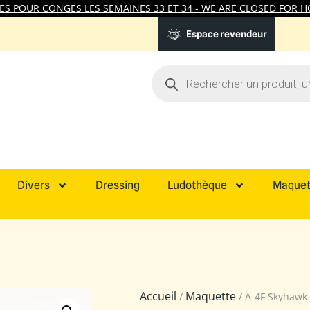
 POUR CONGES LES SEMAINES 33 ET 34 - WE ARE CLOSED FOR HO
Espace revendeur
Divers
Dressing
Ludothèque
Maquet
Accueil
Maquette
/
/ A-4F Skyhawk