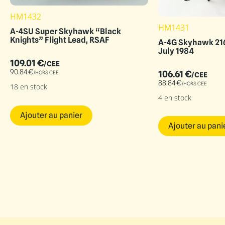
HM1432
HM1431
A-4SU Super Skyhawk “Black
Knights” Flight Lead, RSAF
A-4G Skyhawk 216
July 1984
109.01
€
/CEE
90.84
€
106.61
€
/HORS CEE
/CEE
88.84
€
/HORS CEE
18 en stock
4 en stock
Ajouter au panier
Ajouter au pani